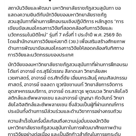
สถาบันวิจัยและพัฒนา มหาวิทยาลัยราชภัฏสวนสุนันทา ขอ
แสดงความยินดีกับนักวิจัยของมหาวิทยาลัยราชภัฏ
สวนสุนันทาที่ผ่านการฝึกอบรมเชิงปฏิบัติการ หลักสูตร “การ
เขียนข้อเสนอโครงการวิจัยที่สอดคล้องกับการวิจัยและ
นวัตกรรมในมิติใหม่” รุ่นที่ 7 ครั้งที่ 1 ประจำปี พ.ศ. 2569 จัด
โดยสำนักงานการวิจัยแห่งชาติ (วช.) เพื่อเสริมสร้างศักยภาพ
ด้านการพัฒนาข้อเสนอโครงการวิจัยให้สอดคล้องกับทิศทาง
การวิจัยและนวัตกรรมของประเทศ
นักวิจัยของมหาวิทยาลัยราชภัฏสวนสุนันทาที่ผ่านการฝึกอบรม
ได้แก่ อาจารย์ ดร.สุรีย์วรรณ สีลาดเลา วิทยาลัยสห
เวชศาสตร์, อาจารย์ ดร.ศักดิ์ชัย เอี่ยมกระสินธุ์ คณะศิลปกรรม
ศาสตร์, อาจารย์ ชลลดา ชูวณิชชานนท์ วิทยาลัยการจัดการ
อุตสาหกรรมบริการ, อาจารย์ ดร.สราวุธ พุฒนวล วิทยาลัยโลจิ
สติกส์และซัพพลายเชน และอาจารย์ ปุญญา หีดจันทร์ วิทยา
ลัยโลจิสติกส์และซัพพลายเชน ซึ่งล้วนเป็นผู้ที่ผ่านเกณฑ์การ
ประเมินทั้งด้านการมีส่วนร่วมและด้านวิชาการอย่างครบถ้วน
ความสำเร็จในครั้งนี้สะท้อนถึงความมุ่งมั่นของนักวิจัย
มหาวิทยาลัยราชภัฏสวนสุนันทาในการพัฒนาศักยภาพด้าน
การวิจัยอย่างต่อเนื่อง และเป็นอีกก้าวสำคัญในการยกระดับ