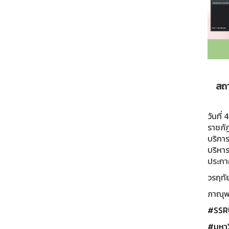
สถา
วันที
ราชภั
บริการ
บริหา
ประกา
วรฤทัย
ภาณุพง
#SSR
#มหาว