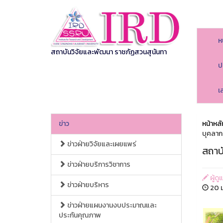
ห
สถาบันวิจัยและพัฒนา ราชภัฏสวนสุนันทา
ป
เ
ข่าว
หน้าหลั
บุคลากร
ข่าวฝ่ายวิจัยและเผยแพร่
สถาบ
ข่าวฝ่ายบริการวิชาการ
ผู้ด
ข่าวฝ่ายบริหาร
20 ม
ข่าวฝ่ายแผนงานงบประมาณและ
ประกันคุณภาพ