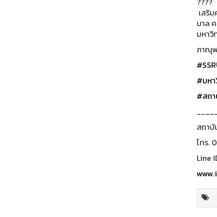
เสริม
บาล ค
มหาวิท
ภาณุพง
#SSR
#มหาว
#สถาบ
____
สถาบั
โทร. 
Line I
www.i