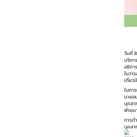
วันที
บริหา
อธิกา
ในวารส
เกี่ย
ในการน
นายอนุ
บุคลา
พัฒนา
การดำ
บุคลา