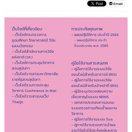
Email
เว็บไซต์ที่เกี่ยวข้อง
การประกันคุณภาพ
- เว็บไซต์กระทรวงการ
- แผนปฏิบัติการ ประจำปี 2565
อุดมศึกษา วิทยาศาสตร์ วิจัย
- แผนปฏิบัติการ ประจำ
และนวัตกรรม
ปีงบประมาณ พ.ศ. 2565
- เว็บไซต์สำนักงานการวิจัย
แห่งชาติ (วช.)
- เว็บไซต์การประชุมวิชาการ
คู่มือใช้งานสารสนเทศ
สวนสุนันทา
- คู่มือการใช้งานระบบวิจัย
- เว็บไซต์วารสารมหาวิทยาลัย
ออนไลน์สำหรับอาจารย์ (RIS)
ราชภัฏสวนสุนันทา
- คู่มือการใช้งานระบบวิจัย
- เว็บไซต์รวมการประชุม
ออนไลน์สำหรับเจ้าหน้าที่ (RIS)
วิชาการ Conference in thai
- คู่มือระบุ/ตรวจสอบความ
- เว็ปไซต์วารสารบนเว็ป
เชี่ยวชาญในระบบ NRMS
Thaijo
- เอกสารประกอบการอบรม
ระบบตรวจการเทียบซ้ำผลงาน
วิชาการ
- คู่มือการใช้งานระบบ Sos
- คู่การใช้งานระบบการนำผล
งานวิจัยไปใช้ประโยชน์และการ