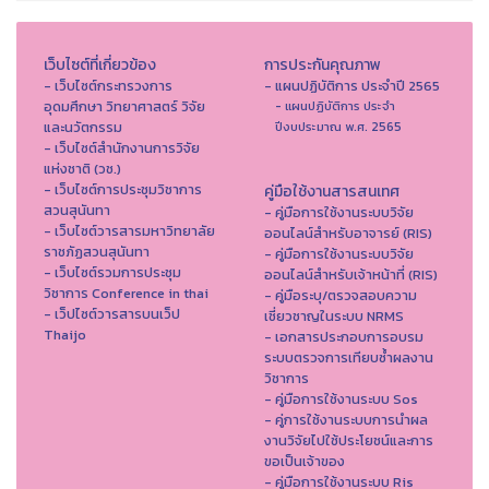
เว็บไซต์ที่เกี่ยวข้อง
การประกันคุณภาพ
- เว็บไซต์กระทรวงการ
- แผนปฏิบัติการ ประจำปี 2565
อุดมศึกษา วิทยาศาสตร์ วิจัย
- แผนปฏิบัติการ ประจำ
และนวัตกรรม
ปีงบประมาณ พ.ศ. 2565
- เว็บไซต์สำนักงานการวิจัย
แห่งชาติ (วช.)
- เว็บไซต์การประชุมวิชาการ
คู่มือใช้งานสารสนเทศ
สวนสุนันทา
- คู่มือการใช้งานระบบวิจัย
- เว็บไซต์วารสารมหาวิทยาลัย
ออนไลน์สำหรับอาจารย์ (RIS)
ราชภัฏสวนสุนันทา
- คู่มือการใช้งานระบบวิจัย
- เว็บไซต์รวมการประชุม
ออนไลน์สำหรับเจ้าหน้าที่ (RIS)
วิชาการ Conference in thai
- คู่มือระบุ/ตรวจสอบความ
- เว็ปไซต์วารสารบนเว็ป
เชี่ยวชาญในระบบ NRMS
Thaijo
- เอกสารประกอบการอบรม
ระบบตรวจการเทียบซ้ำผลงาน
วิชาการ
- คู่มือการใช้งานระบบ Sos
- คู่การใช้งานระบบการนำผล
งานวิจัยไปใช้ประโยชน์และการ
ขอเป็นเจ้าของ
- คู่มือการใช้งานระบบ Ris