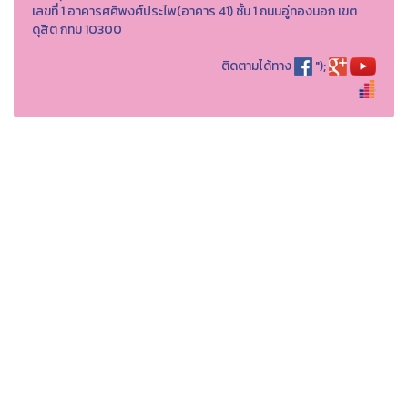
เลขที่ 1 อาคารศศิพงศ์ประไพ(อาคาร 41) ชั้น 1 ถนนอู่ทองนอก เขต
ดุสิต กทม 10300
ติดตามได้ทาง
");