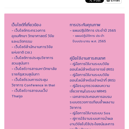
Email
เว็บไซต์ที่เกี่ยวข้อง
การประกันคุณภาพ
- เว็บไซต์กระทรวงการ
- แผนปฏิบัติการ ประจำปี 2565
อุดมศึกษา วิทยาศาสตร์ วิจัย
- แผนปฏิบัติการ ประจำ
และนวัตกรรม
ปีงบประมาณ พ.ศ. 2565
- เว็บไซต์สำนักงานการวิจัย
แห่งชาติ (วช.)
- เว็บไซต์การประชุมวิชาการ
คู่มือใช้งานสารสนเทศ
สวนสุนันทา
- คู่มือการใช้งานระบบวิจัย
- เว็บไซต์วารสารมหาวิทยาลัย
ออนไลน์สำหรับอาจารย์ (RIS)
ราชภัฏสวนสุนันทา
- คู่มือการใช้งานระบบวิจัย
- เว็บไซต์รวมการประชุม
ออนไลน์สำหรับเจ้าหน้าที่ (RIS)
วิชาการ Conference in thai
- คู่มือระบุ/ตรวจสอบความ
- เว็ปไซต์วารสารบนเว็ป
เชี่ยวชาญในระบบ NRMS
Thaijo
- เอกสารประกอบการอบรม
ระบบตรวจการเทียบซ้ำผลงาน
วิชาการ
- คู่มือการใช้งานระบบ Sos
- คู่การใช้งานระบบการนำผล
งานวิจัยไปใช้ประโยชน์และการ