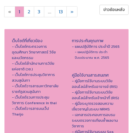
ข่าวย้อนหลัง
«
1
2
3
...
13
»
เว็บไซต์ที่เกี่ยวข้อง
การประกันคุณภาพ
- เว็บไซต์กระทรวงการ
- แผนปฏิบัติการ ประจำปี 2565
อุดมศึกษา วิทยาศาสตร์ วิจัย
- แผนปฏิบัติการ ประจำ
และนวัตกรรม
ปีงบประมาณ พ.ศ. 2565
- เว็บไซต์สำนักงานการวิจัย
แห่งชาติ (วช.)
- เว็บไซต์การประชุมวิชาการ
คู่มือใช้งานสารสนเทศ
สวนสุนันทา
- คู่มือการใช้งานระบบวิจัย
- เว็บไซต์วารสารมหาวิทยาลัย
ออนไลน์สำหรับอาจารย์ (RIS)
ราชภัฏสวนสุนันทา
- คู่มือการใช้งานระบบวิจัย
- เว็บไซต์รวมการประชุม
ออนไลน์สำหรับเจ้าหน้าที่ (RIS)
วิชาการ Conference in thai
- คู่มือระบุ/ตรวจสอบความ
- เว็ปไซต์วารสารบนเว็ป
เชี่ยวชาญในระบบ NRMS
Thaijo
- เอกสารประกอบการอบรม
ระบบตรวจการเทียบซ้ำผลงาน
วิชาการ
- คู่มือการใช้งานระบบ Sos