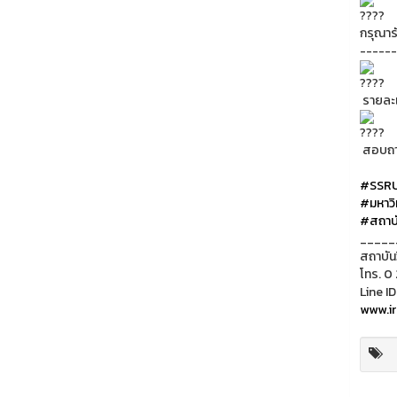
กรุณาร
------
รายละเอ
สอบถาม
#SSR
#มหาวิ
#สถาบั
_____
สถาบัน
โทร. 0
Line ID
www.ir