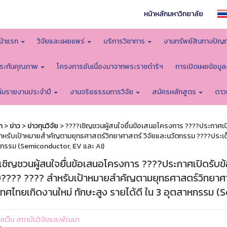
หน้าหลักมหาวิทยาลัย
น้าแรก
วิจัยและเผยแพร่
บริการวิชาการ
งานทรัพย์สินทางปัญ
ระกันคุณภาพ
โครงการอันเนื่องมาจากพระราชดำริฯ
การเปิดเผยข้อมู
ล่มรายงานประจำปี
งานจริยธรรมการวิจัย
สมัครหลักสูตร
ดาว
ก
>
ข่าว
>
ข่าวทุนวิจัย
> ????เชิญชวนผู้สนใจยื่นข้อเสนอโครงการ ????ประกาศ
ำหรับเป้าหมายสำคัญตามยุทธศาสตร์วิทยาศาสตร์ วิจัยและนวัตกรรม ????ประเด็น 
กรรม (Semiconductor, EV และ AI)
เชิญชวนผู้สนใจยื่นข้อเสนอโครงการ ????ประกาศเปิดรั
???? ???? สำหรับเป้าหมายสำคัญตามยุทธศาสตร์วิทยาศาส
เทศไทยเกิดงานใหม่ ทักษะสูง รายได้ดี ใน 3 อุตสาหกรรม 
ูแลเว็บ สถาบันวิจัยและพัฒนา