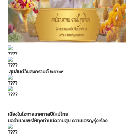
สุขสันต์วันสงกรานต์ ๒๕๖๙
เนื่องในโอกาสเทศกาลปีใหม่ไทย
ขออำนวยพรให้ทุกท่านมีความสุข ความเจริญรุ่งเรือง