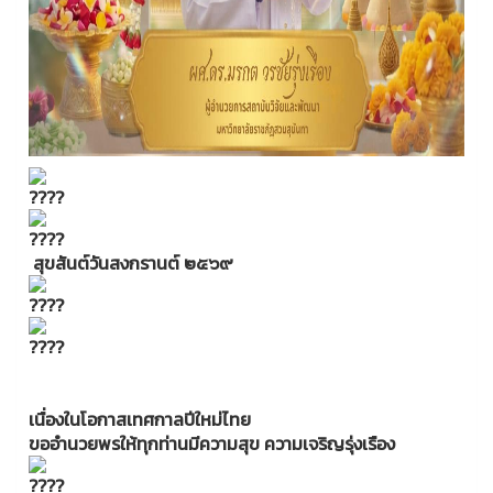
สุขสันต์วันสงกรานต์ ๒๕๖๙
เนื่องในโอกาสเทศกาลปีใหม่ไทย
ขออำนวยพรให้ทุกท่านมีความสุข ความเจริญรุ่งเรือง