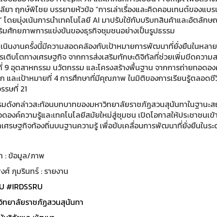
ทลียา ฤกษ์พิไชย บรรยายหัวข้อ “การเล่าเรื่องและคิดคอนเทนต์ของแบร
 โดยมุ่งเน้นการนำเทคโนโลยี AI มาปรับใช้กับบริบทสินค้าและอัตลักษณ
ริมศักยภาพการแข่งขันของธุรกิจชุมชนอย่างเป็นรูปธรรม
นินงานครั้งนี้มีความสอดคล้องกับเป้าหมายการพัฒนาที่ยั่งยืนในหลายด
เติบโตทางเศรษฐกิจ จากการส่งเสริมทักษะดิจิทัลที่ช่วยเพิ่มขีดความส
ี่ 9 อุตสาหกรรม นวัตกรรม และโครงสร้างพื้นฐาน จากการถ่ายทอดองค์
ก และเป้าหมายที่ 4 การศึกษาที่มีคุณภาพ ในมิติของการเรียนรู้ตลอด
รษที่ 21
รมดังกล่าวสะท้อนบทบาทของมหาวิทยาลัยราชภัฏสวนสุนันทาในฐานะสถา
อดองค์ความรู้และเทคโนโลยีสมัยใหม่สู่ชุมชน เปิดโอกาสให้ประชาชนเข
ศรษฐกิจท้องถิ่นบนฐานความรู้ เพื่อขับเคลื่อนการพัฒนาที่ยั่งยืนในระดับ
า : ข้อมูล/ภาพ
ศ์ ภุมรินทร์ : รายงาน
U
#IRDSSRU
ิทยาลัยราชภัฏสวนสุนันทา