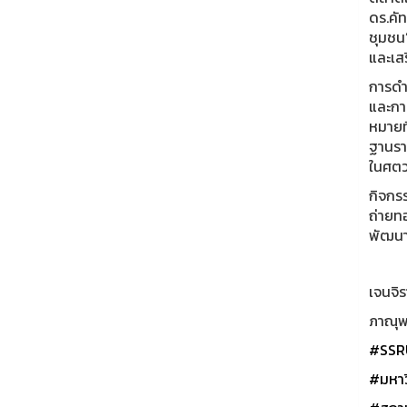
ดร.คั
ชุมชน”
และเส
การดำเ
และการ
หมายท
ฐานรา
ในศตวร
กิจกร
ถ่ายท
พัฒนาเ
เจนจิร
ภาณุพง
#SSR
#มหาว