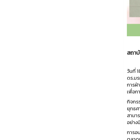
สถาบั
วันที่
ดร.มรก
การฝ่
เพื่อ
กิจกรร
ยุทธศ
สามารถ
อย่างม
การอบร
ตลาดแ