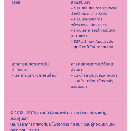
สวนสุนันทา
2565
- ระบบสนับสนุนการปฏิบัติงาน
สำหรับหน่วยงาน (SOS)
- ระบบบริหารจัดการ
ทรัพยากรองค์กร (ERP)
- ระบบเอกสารอิเล็กทรอนิกส์
(e-Office)
- SSRU Smart Application
- ศูนย์เทคโนโลยีสารสนเทศ
เอกสารเบิกจ่ายภายใน
สารสนเทศสถาบันวิจัยและ
สำนักงาน
พัฒนา
- เอกสารเบิกจ่ายภายในสำนัก
- แนะนำสถาบันวิจัยและพัฒนา
- แนะนำมหาวิทยาลัยราชภัฏ
สวนสุนันทา
© 2012 - 2016 สถาบันวิจัยและพัฒนา มหาวิทยาลัยราชภัฏ
สวนสุนันทา
เลขที่ 1 อาคารศศิพงศ์ประไพ(อาคาร 41) ชั้น 1 ถนนอู่ทองนอก เขต
ดุสิต กทม 10300