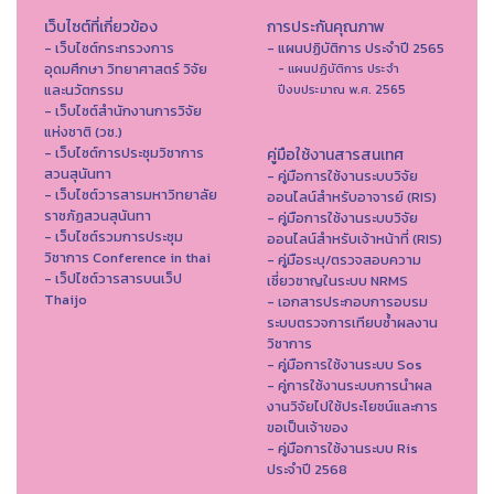
เว็บไซต์ที่เกี่ยวข้อง
การประกันคุณภาพ
- เว็บไซต์กระทรวงการ
- แผนปฏิบัติการ ประจำปี 2565
อุดมศึกษา วิทยาศาสตร์ วิจัย
- แผนปฏิบัติการ ประจำ
และนวัตกรรม
ปีงบประมาณ พ.ศ. 2565
- เว็บไซต์สำนักงานการวิจัย
แห่งชาติ (วช.)
- เว็บไซต์การประชุมวิชาการ
คู่มือใช้งานสารสนเทศ
สวนสุนันทา
- คู่มือการใช้งานระบบวิจัย
- เว็บไซต์วารสารมหาวิทยาลัย
ออนไลน์สำหรับอาจารย์ (RIS)
ราชภัฏสวนสุนันทา
- คู่มือการใช้งานระบบวิจัย
- เว็บไซต์รวมการประชุม
ออนไลน์สำหรับเจ้าหน้าที่ (RIS)
วิชาการ Conference in thai
- คู่มือระบุ/ตรวจสอบความ
- เว็ปไซต์วารสารบนเว็ป
เชี่ยวชาญในระบบ NRMS
Thaijo
- เอกสารประกอบการอบรม
ระบบตรวจการเทียบซ้ำผลงาน
วิชาการ
- คู่มือการใช้งานระบบ Sos
- คู่การใช้งานระบบการนำผล
งานวิจัยไปใช้ประโยชน์และการ
ขอเป็นเจ้าของ
- คู่มือการใช้งานระบบ Ris
ประจำปี 2568