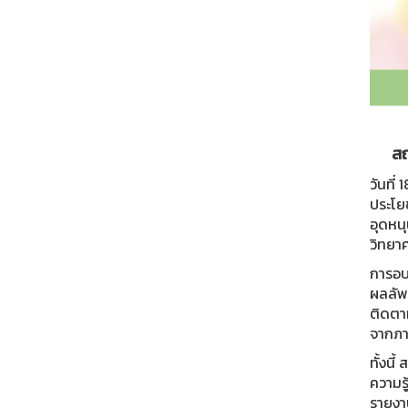
สถ
วันที
ประโยช
อุดหน
วิทยา
การอบร
ผลลัพ
ติดตา
จากภา
ทั้งนี
ความรู
รายงาน