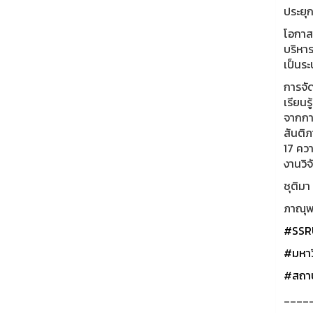
ประยุก
โอกาส
บริหา
เป็นร
การจัด
เรียน
จากกา
สันติ
17 ควา
งานวิ
ชุติมา
ภาณุพง
#SSR
#มหาว
#สถาบ
____