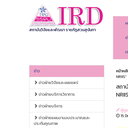
ห
สถาบันวิจัยและพัฒนา ราชภัฏสวนสุนันทา
ป
เ
ข่าว
หน้าหลั
NRIIS”
ข่าวฝ่ายวิจัยและเผยแพร่
สถาบ
NRIIS
ข่าวฝ่ายบริการวิชาการ
ข่าวฝ่ายบริหาร
ผู้ด
15 ม
ข่าวฝ่ายแผนงานงบประมาณและ
ประกันคุณภาพ