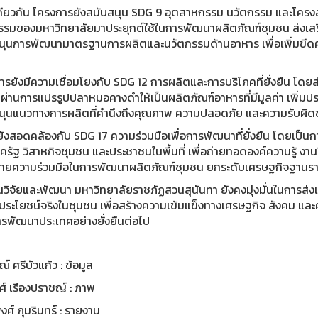
ียวกัน โครงการยังสนับสนุน SDG 9 อุตสาหกรรม นวัตกรรม และโครงสร
รรมของมหาวิทยาลัยมาประยุกต์ใช้ในการพัฒนาผลิตภัณฑ์ชุมชน ส่งเสร
นุนการพัฒนามาตรฐานการผลิตและนวัตกรรมด้านอาหาร เพื่อเพิ่มขีด
รยังมีความเชื่อมโยงกับ SDG 12 การผลิตและการบริโภคที่ยั่งยืน โดยส
ด ผ่านการแปรรูปปลาหมอคางดำให้เป็นผลิตภัณฑ์อาหารที่มีมูลค่า เพิ่
นุนแนวทางการผลิตที่คำนึงถึงคุณภาพ ความปลอดภัย และความรับผิดชอ
งยังสอดคล้องกับ SDG 17 ความร่วมมือเพื่อการพัฒนาที่ยั่งยืน โดยเป็
รัฐ วิสาหกิจชุมชน และประชาชนในพื้นที่ เพื่อถ่ายทอดองค์ความรู้ งานว
ข่ายความร่วมมือในการพัฒนาผลิตภัณฑ์ชุมชน ยกระดับเศรษฐกิจฐานราก 
วิจัยและพัฒนา มหาวิทยาลัยราชภัฏสวนสุนันทา ยังคงมุ่งมั่นในการส่งเ
้ประโยชน์จริงในชุมชน เพื่อสร้างความเข้มแข็งทางเศรษฐกิจ สังคม 
รพัฒนาประเทศอย่างยั่งยืนต่อไป
์ ศรีบัวแก้ว : ข้อมูล
์ เรืองปราชญ์ : ภาพ
ศ์ ภุมรินทร์ : รายงาน