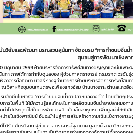
บันวิจัยและพัฒนา มรภ.สวนสุนันทา จัดอบรม “การทำขนมจีนน
ชุมชนสู่การพัฒนาเชิงพาณ
่ 30 มิถุนายน 2569 ฝ่ายบริหารจัดการทรัพย์สินทางปัญญาและบ่มเพาะว
นันทา ภายใต้การกำกับดูแลของ ผู้ช่วยศาสตราจารย์ ดร.มรกต วรชัยรุ่
้ อาจารย์อทิตยา บัวศรี รองผู้อำนวยการฝ่ายบริหารจัดการทรัพย์สินท
ู้ ณ วิสาหกิจชุมชนเกษตรพอเพียงแควอ้อม บ้านบางเกาะ ตำบลแควอ้อ
รมจัดขึ้นในหัวข้อ “การทำขนมจีนน้ำยาปลาหมอคางดำ” โดยมีวัตถุประ
บการในพื้นที่ ให้มีความรู้และทักษะในการผลิตขนมจีนน้ำยาปลาหมอค
ถนำไปประยุกต์ใช้ในการพัฒนาผลิตภัณฑ์ของชุมชน เพิ่มมูลค่าให้กับ
หน่ายในเชิงพาณิชย์ อันจะนำไปสู่การเสริมสร้างความเข้มแข็งทางเศรษฐ
นี้ได้รับเกียรติจาก ผู้ช่วยศาสตราจารย์จุฑามาศ มูลวงศ์ สาขาวิชาค
ทยาลัยราชภัฏสวนสุนันทา เป็นวิทยากรถ่ายทอดองค์ความรู้ทั้งภาคทฤษ