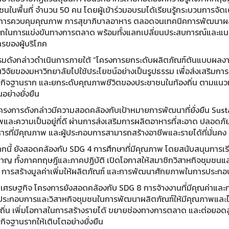
ชนในพื้นที่ จำนวน 50 คน โดยผู้เข้าร่วมอบรมได้เรียนรู้กระบวนการจ
 การควบคุมคุณภาพ การสุขาภิบาลอาหาร ตลอดจนเทคนิคการพัฒนาผลิตภั
ถในการแข่งขันทางการตลาด พร้อมทั้งแลกเปลี่ยนประสบการณ์และแน
รของผู้บริโภค
มดังกล่าวดำเนินการภายใต้ “โครงการยกระดับผลิตภัณฑ์ต้นแบบผลงานวิจั
ิจัยของมหาวิทยาลัยไปใช้ประโยชน์อย่างเป็นรูปธรรม เพื่อส่งเสริมการ
กิจฐานราก และยกระดับคุณภาพชีวิตของประชาชนในท้องถิ่น ตามแนวท
นอย่างยั่งยืน
ี้ โครงการดังกล่าวมีความสอดคล้องกับเป้าหมายการพัฒนาที่ยั่งยืน S
และความเป็นอยู่ที่ดี ผ่านการส่งเสริมการผลิตอาหารที่สะอาด ปลอดภัย 
ารที่มีคุณภาพ และผู้ประกอบการสามารถสร้างอาชีพและรายได้ที่มั่นคง
กนี้ ยังสอดคล้องกับ SDG 4 การศึกษาที่มีคุณภาพ โดยสนับสนุนการเรีย
วชาญ ทั้งภาคทฤษฎีและภาคปฏิบัติ เปิดโอกาสให้สมาชิกวิสาหกิจชุมชนแ
 การสร้างมูลค่าเพิ่มให้ผลิตภัณฑ์ และการพัฒนาศักยภาพในการประกอบอ
นเศรษฐกิจ โครงการยังสอดคล้องกับ SDG 8 การจ้างงานที่มีคุณค่าแล
้ประกอบการและวิสาหกิจชุมชนในการพัฒนาผลิตภัณฑ์ให้มีคุณภาพและได
ถิ่น เพิ่มโอกาสในการสร้างรายได้ ขยายช่องทางการตลาด และต่อยอดสู่ก
ิจฐานรากให้เติบโตอย่างยั่งยืน