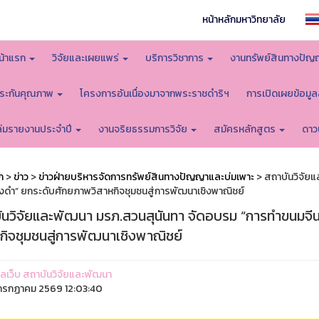
หน้าหลักมหาวิทยาลัย
น้าแรก
วิจัยและเผยแพร่
บริการวิชาการ
งานทรัพย์สินทางปัญ
ระกันคุณภาพ
โครงการอันเนื่องมาจากพระราชดำริฯ
การเปิดเผยข้อมู
ล่มรายงานประจำปี
งานจริยธรรมการวิจัย
สมัครหลักสูตร
ดาว
ก
>
ข่าว
>
ข่าวฝ่ายบริหารจัดการทรัพย์สินทางปัญญาและบ่มเพาะ
> สถาบันวิจัย
ดำ” ยกระดับศักยภาพวิสาหกิจชุมชนสู่การพัฒนาเชิงพาณิชย์
ันวิจัยและพัฒนา มรภ.สวนสุนันทา จัดอบรม “การทำขนมจ
หกิจชุมชนสู่การพัฒนาเชิงพาณิชย์
ูแลเว็บ สถาบันวิจัยและพัฒนา
รกฏาคม 2569 12:03:40