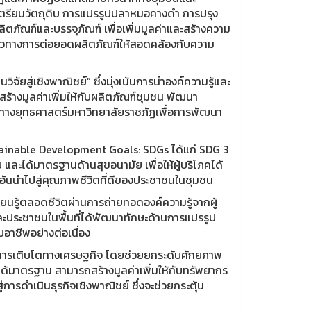
ัดเตรียมวัตถุดิบ การแปรรูปปลาหมอคางดำ การปรุง
ณฑ์และบรรจุภัณฑ์ เพื่อเพิ่มมูลค่าและสร้างความ
วทางการต่อยอดผลิตภัณฑ์ให้สอดคล้องกับความ
ยสู่เชิงพาณิชย์” ซึ่งมุ่งเน้นการนำองค์ความรู้และ
สร้างมูลค่าเพิ่มให้กับผลิตภัณฑ์ชุมชน พัฒนา
างยุทธศาสตร์มหาวิทยาลัยราชภัฏเพื่อการพัฒนา
ustainable Development Goals: SDGs ได้แก่ SDG 3
และได้มาตรฐานด้านสุขอนามัย เพื่อให้ผู้บริโภคได้
 อันนำไปสู่คุณภาพชีวิตที่ดีของประชาชนในชุมชน
นรู้ตลอดชีวิตผ่านการถ่ายทอดองค์ความรู้จากผู้
ละประชาชนในพื้นที่ได้พัฒนาทักษะด้านการแปรรูป
าชีพอย่างต่อเนื่อง
ะการเติบโตทางเศรษฐกิจ โดยช่วยยกระดับศักยภาพ
้มาตรฐาน สามารถสร้างมูลค่าเพิ่มให้กับทรัพยากร
ารดำเนินธุรกิจเชิงพาณิชย์ ซึ่งจะช่วยกระตุ้น