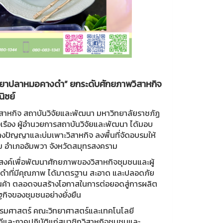
้ำยาปลาหมอคางดำ” ยกระดับศักยภาพวิสาหกิจ
ิชย์
ิสาหกิจ สถาบันวิจัยและพัฒนา มหาวิทยาลัยราชภัฏ
งเรือง ผู้อำนวยการสถาบันวิจัยและพัฒนา ได้มอบ
างปัญญาและบ่มเพาะวิสาหกิจ ลงพื้นที่จัดอบรมให้
ม อำเภออัมพวา จังหวัดสมุทรสงคราม
สงค์เพื่อพัฒนาศักยภาพของวิสาหกิจชุมชนและผู้
างดำที่มีคุณภาพ ได้มาตรฐาน สะอาด และปลอดภัย
สินค้า ตลอดจนสร้างโอกาสในการต่อยอดสู่การผลิต
กิจของชุมชนอย่างยั่งยืน
หกรรมศาสตร์ คณะวิทยาศาสตร์และเทคโนโลยี
ฎีและภาคปฏิบัติแก่สมาชิกวิสาหกิจชุมชนและ