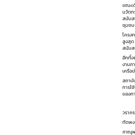
ขณะเด
นวัตก
สนับส
ชุมชน
โครงกา
สูงสุ
สนับส
อีกทั้
งานภาค
เครือ
สถาบัน
การใช
ของกา
วราภรณ
ทัตพงศ
ภาณุพง