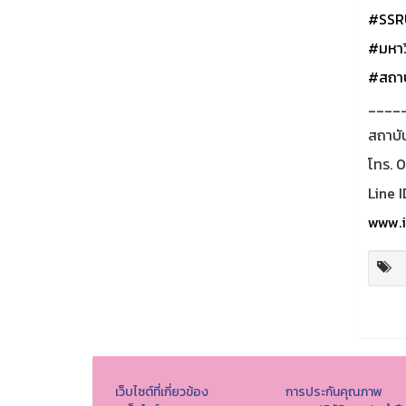
#SSR
#มหาว
#สถาบ
____
สถาบั
โทร. 
Line I
www.i
เว็บไซต์ที่เกี่ยวข้อง
การประกันคุณภาพ