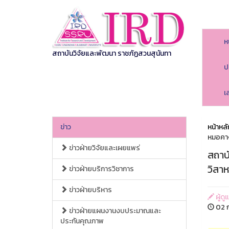
ห
สถาบันวิจัยและพัฒนา ราชภัฏสวนสุนันทา
ป
เ
ข่าว
หน้าหลั
หมอคาง
ข่าวฝ่ายวิจัยและเผยแพร่
สถาบ
วิสา
ข่าวฝ่ายบริการวิชาการ
ข่าวฝ่ายบริหาร
ผู้ด
02 ก
ข่าวฝ่ายแผนงานงบประมาณและ
ประกันคุณภาพ