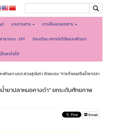
ญา
งานวารสาร
ดาวน์โหลดเอกสาร
ลสาธารณะ : OIT
ร้องเรียน สถาบันวิจัยและพัฒนา
น์โหลดโลโก้
และพัฒนา มรภ.สวนสุนันทา จัดอบรม “การทำขนมจีนน้ำยาปลา
ีนน้ำยาปลาหมอคางดำ” ยกระดับศักยภาพ
Email