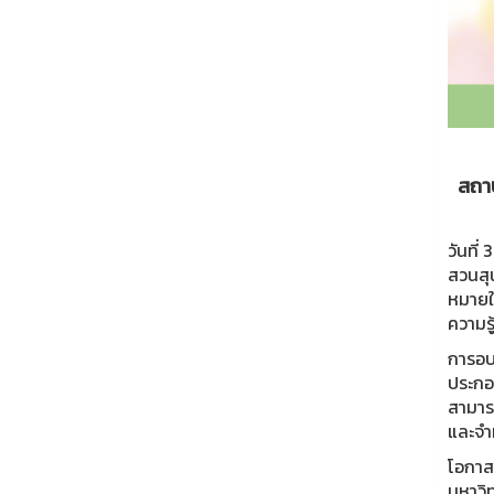
สถา
วันที
สวนสุ
หมายให
ความร
การอบ
ประกอ
สามาร
และจำ
โอกาส
มหาวิ