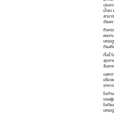
ประชา
น้ำยา
สามาร
ต้องกา
กิจกรร
ผลงานว
เศรษฐ
ท้องถิ่
ทั้งน
สุขภาพ
รับอาห
นอกจา
เชี่ย
อาหาร
ในด้า
ของผู
ในท้อง
เศรษฐก