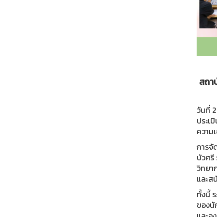
สถาบ
วันที
ประเม
ความเข
การจัด
บัวศรี
วิทยา
และสน
ทั้งน
ของนั
และองค