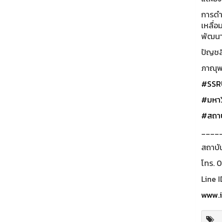
การดำ
เหลื่อ
พัฒนาท
ปัญชลิ
ภาณุพง
#SSR
#มหาว
#สถาบ
____
สถาบั
โทร. 
Line I
www.i