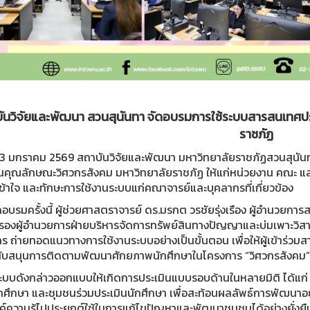
ันวิจัยและพัฒนา สวนสุนันทา จัดอบรมการใช้ระบบสารสนเทศปร
ราชภัฏ
่ 23 มกราคม 2569 สถาบันวิจัยและพัฒนา มหาวิทยาลัยราชภัฏสวนสุนั
ินคุณลักษณะวิศวกรสังคม มหาวิทยาลัยราชภัฏ ให้แก่หน่วยงาน คณะ และว
้าใจ และทักษะการใช้งานระบบแก่คณาจารย์และบุคลากรที่เกี่ยวข้อง
อบรมครั้งนี้ ผู้ช่วยศาสตราจารย์ ดร.มรกต วรชัยรุ่งเรือง ผู้อำนวยก
 รองผู้อำนวยการฝ่ายบริหารจัดการทรัพย์สินทางปัญญาและบ่มเพาะวิสาห
กร ถ่ายทอดแนวทางการใช้งานระบบอย่างเป็นขั้นตอน เพื่อให้ผู้เข้าร่ว
ับสนุนการติดตามพัฒนาศักยภาพนักศึกษาในโครงการ “วิศวกรสังคม” ไ
ี้ ระบบดังกล่าวออกแบบให้เกิดการประเมินแบบรอบด้านในหลายมิติ ได้แก
กศึกษา และชุมชนร่วมประเมินนักศึกษา เพื่อสะท้อนผลลัพธ์การพัฒนาอ
์ความรู้ไปประยุกต์ใช้ในการแก้ไขปัญหาและพัฒนาชุมชนได้อย่างยั่งยื