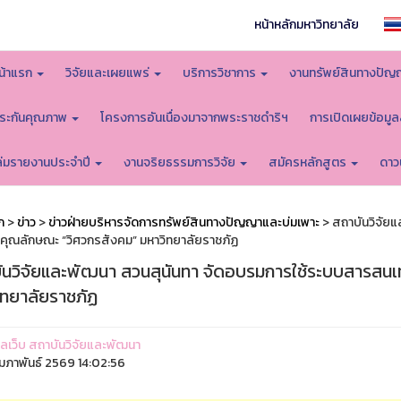
หน้าหลักมหาวิทยาลัย
น้าแรก
วิจัยและเผยแพร่
บริการวิชาการ
งานทรัพย์สินทางปัญ
ระกันคุณภาพ
โครงการอันเนื่องมาจากพระราชดำริฯ
การเปิดเผยข้อมู
ล่มรายงานประจำปี
งานจริยธรรมการวิจัย
สมัครหลักสูตร
ดาว
ก
>
ข่าว
>
ข่าวฝ่ายบริหารจัดการทรัพย์สินทางปัญญาและบ่มเพาะ
> สถาบันวิจัย
นคุณลักษณะ “วิศวกรสังคม” มหาวิทยาลัยราชภัฏ
ันวิจัยและพัฒนา สวนสุนันทา จัดอบรมการใช้ระบบสารสนเ
ิทยาลัยราชภัฏ
ูแลเว็บ สถาบันวิจัยและพัฒนา
ุมภาพันธ์ 2569 14:02:56