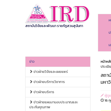
ห
สถาบันวิจัยและพัฒนา ราชภัฏสวนสุนันทา
ป
เ
ข่าว
หน้าหลั
ประเมิ
ข่าวฝ่ายวิจัยและเผยแพร่
สถาบ
มหาว
ข่าวฝ่ายบริการวิชาการ
ข่าวฝ่ายบริหาร
ผู้ด
16 ก
ข่าวฝ่ายแผนงานงบประมาณและ
ประกันคุณภาพ