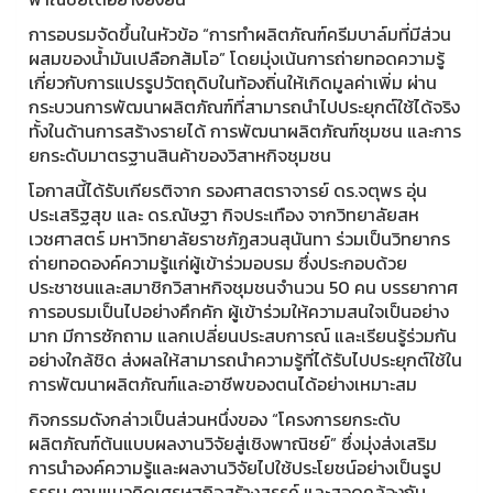
การอบรมจัดขึ้นในหัวข้อ “การทำผลิตภัณฑ์ครีมบาล์มที่มีส่วน
ผสมของน้ำมันเปลือกส้มโอ” โดยมุ่งเน้นการถ่ายทอดความรู้
เกี่ยวกับการแปรรูปวัตถุดิบในท้องถิ่นให้เกิดมูลค่าเพิ่ม ผ่าน
กระบวนการพัฒนาผลิตภัณฑ์ที่สามารถนำไปประยุกต์ใช้ได้จริง
ทั้งในด้านการสร้างรายได้ การพัฒนาผลิตภัณฑ์ชุมชน และการ
ยกระดับมาตรฐานสินค้าของวิสาหกิจชุมชน
โอกาสนี้ได้รับเกียรติจาก รองศาสตราจารย์ ดร.จตุพร อุ่น
ประเสริฐสุข และ ดร.ณัษฐา กิจประเทือง จากวิทยาลัยสห
เวชศาสตร์ มหาวิทยาลัยราชภัฏสวนสุนันทา ร่วมเป็นวิทยากร
ถ่ายทอดองค์ความรู้แก่ผู้เข้าร่วมอบรม ซึ่งประกอบด้วย
ประชาชนและสมาชิกวิสาหกิจชุมชนจำนวน 50 คน บรรยากาศ
การอบรมเป็นไปอย่างคึกคัก ผู้เข้าร่วมให้ความสนใจเป็นอย่าง
มาก มีการซักถาม แลกเปลี่ยนประสบการณ์ และเรียนรู้ร่วมกัน
อย่างใกล้ชิด ส่งผลให้สามารถนำความรู้ที่ได้รับไปประยุกต์ใช้ใน
การพัฒนาผลิตภัณฑ์และอาชีพของตนได้อย่างเหมาะสม
กิจกรรมดังกล่าวเป็นส่วนหนึ่งของ “โครงการยกระดับ
ผลิตภัณฑ์ต้นแบบผลงานวิจัยสู่เชิงพาณิชย์” ซึ่งมุ่งส่งเสริม
การนำองค์ความรู้และผลงานวิจัยไปใช้ประโยชน์อย่างเป็นรูป
ธรรม ตามแนวคิดเศรษฐกิจสร้างสรรค์ และสอดคล้องกับ