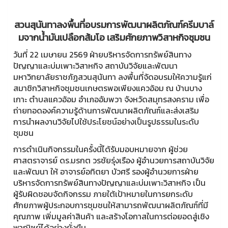
สวนสุนันทาลงพื้นที่อบรมการพัฒนาผลิตภัณฑ์ครีมบาล์
มจากน้ำมันเปลือกส้มโอ เสริมศักยภาพวิสาหกิจชุมชน
วันที่ 22 เมษายน 2569 ฝ่ายบริหารจัดการทรัพย์สินทาง
ปัญญาและบ่มเพาะวิสาหกิจ สถาบันวิจัยและพัฒนา
มหาวิทยาลัยราชภัฏสวนสุนันทา ลงพื้นที่จัดอบรมให้ความรู้แก่
สมาชิกวิสาหกิจชุมชนเกษตรพอเพียงแควอ้อม ณ บ้านบาง
เกาะ ตำบลแควอ้อม อำเภออัมพวา จังหวัดสมุทรสงคราม เพื่อ
ถ่ายทอดองค์ความรู้ด้านการพัฒนาผลิตภัณฑ์และส่งเสริม
การนำผลงานวิจัยไปใช้ประโยชน์อย่างเป็นรูปธรรมในระดับ
ชุมชน
การดำเนินกิจกรรมในครั้งนี้ได้รับมอบหมายจาก ผู้ช่วย
ศาสตราจารย์ ดร.มรกต วรชัยรุ่งเรือง ผู้อำนวยการสถาบันวิจัย
และพัฒนา ให้ อาจารย์อทิตยา บัวศรี รองผู้อำนวยการฝ่าย
บริหารจัดการทรัพย์สินทางปัญญาและบ่มเพาะวิสาหกิจ เป็น
ผู้รับผิดชอบจัดกิจกรรม ภายใต้เป้าหมายในการยกระดับ
ศักยภาพผู้ประกอบการชุมชนให้สามารถพัฒนาผลิตภัณฑ์ที่มี
คุณภาพ เพิ่มมูลค่าสินค้า และสร้างโอกาสในการต่อยอดสู่เชิง
พาณิชย์ได้อย่างยั่งยืน