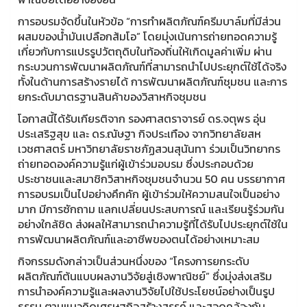
การอบรมจัดขึ้นในหัวข้อ “การทำผลิตภัณฑ์ครีมบาล์มที่มีส่วน
ผสมของน้ำมันเปลือกส้มโอ” โดยมุ่งเน้นการถ่ายทอดความรู้
เกี่ยวกับการแปรรูปวัตถุดิบในท้องถิ่นให้เกิดมูลค่าเพิ่ม ผ่าน
กระบวนการพัฒนาผลิตภัณฑ์ที่สามารถนำไปประยุกต์ใช้ได้จริง
ทั้งในด้านการสร้างรายได้ การพัฒนาผลิตภัณฑ์ชุมชน และการ
ยกระดับมาตรฐานสินค้าของวิสาหกิจชุมชน
โอกาสนี้ได้รับเกียรติจาก รองศาสตราจารย์ ดร.จตุพร อุ่น
ประเสริฐสุข และ ดร.ณัษฐา กิจประเทือง จากวิทยาลัยสห
เวชศาสตร์ มหาวิทยาลัยราชภัฏสวนสุนันทา ร่วมเป็นวิทยากร
ถ่ายทอดองค์ความรู้แก่ผู้เข้าร่วมอบรม ซึ่งประกอบด้วย
ประชาชนและสมาชิกวิสาหกิจชุมชนจำนวน 50 คน บรรยากาศ
การอบรมเป็นไปอย่างคึกคัก ผู้เข้าร่วมให้ความสนใจเป็นอย่าง
มาก มีการซักถาม แลกเปลี่ยนประสบการณ์ และเรียนรู้ร่วมกัน
อย่างใกล้ชิด ส่งผลให้สามารถนำความรู้ที่ได้รับไปประยุกต์ใช้ใน
การพัฒนาผลิตภัณฑ์และอาชีพของตนได้อย่างเหมาะสม
กิจกรรมดังกล่าวเป็นส่วนหนึ่งของ “โครงการยกระดับ
ผลิตภัณฑ์ต้นแบบผลงานวิจัยสู่เชิงพาณิชย์” ซึ่งมุ่งส่งเสริม
การนำองค์ความรู้และผลงานวิจัยไปใช้ประโยชน์อย่างเป็นรูป
ธรรม ตามแนวคิดเศรษฐกิจสร้างสรรค์ และสอดคล้องกับ