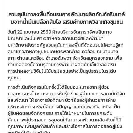
สวนสุนันทาลงพื้นที่อบรมการพัฒนาผลิตภัณฑ์ครีมบาล์
มจากน้ำมันเปลือกส้มโอ เสริมศักยภาพวิสาหกิจชุมชน
วันที่ 22 เมษายน 2569 ฝ่ายบริหารจัดการทรัพย์สินทาง
ปัญญาและบ่มเพาะวิสาหกิจ สถาบันวิจัยและพัฒนา
มหาวิทยาลัยราชภัฏสวนสุนันทา ลงพื้นที่จัดอบรมให้ความรู้แก่
สมาชิกวิสาหกิจชุมชนเกษตรพอเพียงแควอ้อม ณ บ้านบาง
เกาะ ตำบลแควอ้อม อำเภออัมพวา จังหวัดสมุทรสงคราม เพื่อ
ถ่ายทอดองค์ความรู้ด้านการพัฒนาผลิตภัณฑ์และส่งเสริม
การนำผลงานวิจัยไปใช้ประโยชน์อย่างเป็นรูปธรรมในระดับ
ชุมชน
การดำเนินกิจกรรมในครั้งนี้ได้รับมอบหมายจาก ผู้ช่วย
ศาสตราจารย์ ดร.มรกต วรชัยรุ่งเรือง ผู้อำนวยการสถาบันวิจัย
และพัฒนา ให้ อาจารย์อทิตยา บัวศรี รองผู้อำนวยการฝ่าย
บริหารจัดการทรัพย์สินทางปัญญาและบ่มเพาะวิสาหกิจ เป็น
ผู้รับผิดชอบจัดกิจกรรม ภายใต้เป้าหมายในการยกระดับ
ศักยภาพผู้ประกอบการชุมชนให้สามารถพัฒนาผลิตภัณฑ์ที่มี
คุณภาพ เพิ่มมูลค่าสินค้า และสร้างโอกาสในการต่อยอดสู่เชิง
พาณิชย์ได้อย่างยั่งยืน