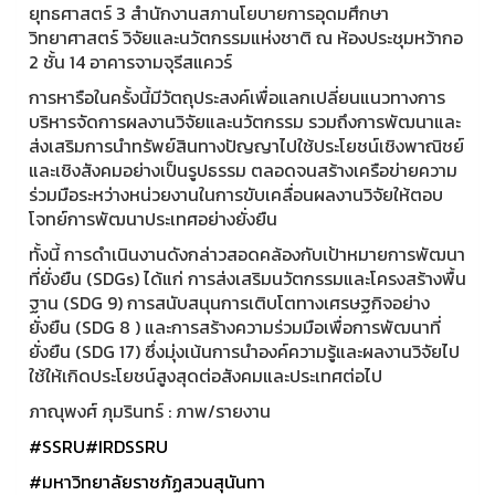
ยุทธศาสตร์ 3 สำนักงานสภานโยบายการอุดมศึกษา
วิทยาศาสตร์ วิจัยและนวัตกรรมแห่งชาติ ณ ห้องประชุมหว้ากอ
2 ชั้น 14 อาคารจามจุรีสแควร์
การหารือในครั้งนี้มีวัตถุประสงค์เพื่อแลกเปลี่ยนแนวทางการ
บริหารจัดการผลงานวิจัยและนวัตกรรม รวมถึงการพัฒนาและ
ส่งเสริมการนำทรัพย์สินทางปัญญาไปใช้ประโยชน์เชิงพาณิชย์
และเชิงสังคมอย่างเป็นรูปธรรม ตลอดจนสร้างเครือข่ายความ
ร่วมมือระหว่างหน่วยงานในการขับเคลื่อนผลงานวิจัยให้ตอบ
โจทย์การพัฒนาประเทศอย่างยั่งยืน
ทั้งนี้ การดำเนินงานดังกล่าวสอดคล้องกับเป้าหมายการพัฒนา
ที่ยั่งยืน (SDGs) ได้แก่ การส่งเสริมนวัตกรรมและโครงสร้างพื้น
ฐาน (SDG 9) การสนับสนุนการเติบโตทางเศรษฐกิจอย่าง
ยั่งยืน (SDG 8 ) และการสร้างความร่วมมือเพื่อการพัฒนาที่
ยั่งยืน (SDG 17) ซึ่งมุ่งเน้นการนำองค์ความรู้และผลงานวิจัยไป
ใช้ให้เกิดประโยชน์สูงสุดต่อสังคมและประเทศต่อไป
ภาณุพงศ์ ภุมรินทร์ : ภาพ/รายงาน
#SSRU
#IRDSSRU
#มหาวิทยาลัยราชภัฏสวนสุนันทา