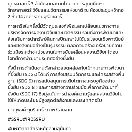
ยุทธศาสตร์ 3 สำนักงานสภานโยบายการอุดมศึกษา
วิทยาศาสตร์ วิจัยและนวัตกรรมแห่งชาติ ณ ห้องประชุมหว้ากอ
2 ชั้น 14 อาคารจามจุรีสแควร์
การหารือในครั้งนี้มีวัตถุประสงค์เพื่อแลกเปลี่ยนแนวทางการ
บริหารจัดการผลงานวิจัยและนวัตกรรม รวมถึงการพัฒนาและ
ส่งเสริมการนำทรัพย์สินทางปัญญาไปใช้ประโยชน์เชิงพาณิชย์
และเชิงสังคมอย่างเป็นรูปธรรม ตลอดจนสร้างเครือข่ายความ
ร่วมมือระหว่างหน่วยงานในการขับเคลื่อนผลงานวิจัยให้ตอบ
โจทย์การพัฒนาประเทศอย่างยั่งยืน
ทั้งนี้ การดำเนินงานดังกล่าวสอดคล้องกับเป้าหมายการพัฒนา
ที่ยั่งยืน (SDGs) ได้แก่ การส่งเสริมนวัตกรรมและโครงสร้างพื้น
ฐาน (SDG 9) การสนับสนุนการเติบโตทางเศรษฐกิจอย่าง
ยั่งยืน (SDG 8 ) และการสร้างความร่วมมือเพื่อการพัฒนาที่
ยั่งยืน (SDG 17) ซึ่งมุ่งเน้นการนำองค์ความรู้และผลงานวิจัยไป
ใช้ให้เกิดประโยชน์สูงสุดต่อสังคมและประเทศต่อไป
ภาณุพงศ์ ภุมรินทร์ : ภาพ/รายงาน
#SSRU
#IRDSSRU
#มหาวิทยาลัยราชภัฏสวนสุนันทา