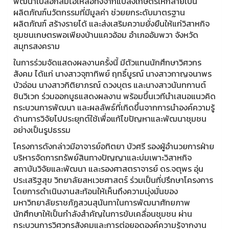
พัฒนาเปลือกส้มโอเหลือทิ้งจากแปลงเกษตรให้กลายเป็น
ผลิตภัณฑ์นวัตกรรมที่มีมูลค่า ช่วยยกระดับมาตรฐาน
ผลิตภัณฑ์ สร้างรายได้ และส่งเสริมความยั่งยืนให้แก่วิสาหกิจ
ชุมชนเกษตรพอเพียงบ้านแควอ้อม อำเภออัมพวา จังหวัด
สมุทรสงคราม
ในการร่วมจัดแสดงผลงานครั้งนี้ มีตัวแทนนักศึกษาวิศวกร
สังคม ได้แก่ นางสาวจุฑาทิพย์ ฤทธิ์บูรณ์ นางสาวกาญจนาพร
บัวอ่อน นางสาวกิติยาภรณ์ ดวงบุตร และนางสาวนันทกานต์
ชินวิเวก ร่วมออกบูธแสดงผลงาน พร้อมขึ้นเวทีนำเสนอแนวคิด
กระบวนการพัฒนา และผลลัพธ์ที่เกิดขึ้นจากการนำองค์ความรู้
ด้านการวิจัยไปประยุกต์ใช้เพื่อแก้ไขปัญหาและพัฒนาชุมชน
อย่างเป็นรูปธรรม
โครงการดังกล่าวมีอาจารย์อทิตยา บัวศรี รองผู้อำนวยการฝ่าย
บริหารจัดการทรัพย์สินทางปัญญาและบ่มเพาะวิสาหกิจ
สถาบันวิจัยและพัฒนา และรองศาสตราจารย์ ดร.จตุพร อุ่น
ประเสริฐสุข วิทยาลัยสหเวชศาสตร์ ร่วมเป็นที่ปรึกษาโครงการ
โดยการดำเนินงานสะท้อนให้เห็นถึงความมุ่งมั่นของ
มหาวิทยาลัยราชภัฏสวนสุนันทาในการพัฒนาศักยภาพ
นักศึกษาให้เป็นกำลังสำคัญในการขับเคลื่อนชุมชน ผ่าน
กระบวนการวิศวกรสังคมและการต่อยอดองค์ความรู้จากงาน