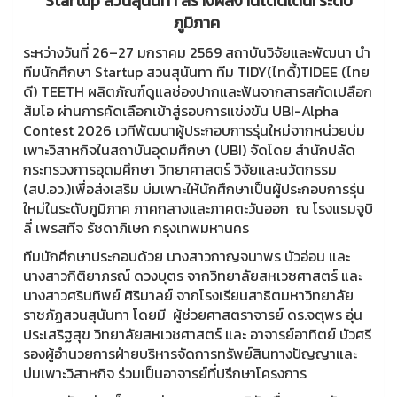
Startup สวนสุนันทา สร้างผลงานโดดเด่น! ระดับ
ภูมิภาค
ระหว่างวันที่ 26–27 มกราคม 2569 สถาบันวิจัยและพัฒนา นำ
ทีมนักศึกษา Startup สวนสุนันทา ทีม TIDY(ไทดี้)TIDEE (ไทย
ดี) TEETH ผลิตภัณฑ์ดูแลช่องปากและฟันจากสารสกัดเปลือก
ส้มโอ ผ่านการคัดเลือกเข้าสู่รอบการแข่งขัน UBI-Alpha
Contest 2026 เวทีพัฒนาผู้ประกอบการรุ่นใหม่จากหน่วยบ่ม
เพาะวิสาหกิจในสถาบันอุดมศึกษา (UBI) จัดโดย สำนักปลัด
กระทรวงการอุดมศึกษา วิทยาศาสตร์ วิจัยและนวัตกรรม
(สป.อว.)เพื่อส่งเสริม บ่มเพาะให้นักศึกษาเป็นผู้ประกอบการรุ่น
ใหม่ในระดับภูมิภาค ภาคกลางและภาคตะวันออก ณ โรงแรมจูบิ
ลี่ เพรสทีจ รัชดาภิเษก กรุงเทพมหานคร
ทีมนักศึกษาประกอบด้วย นางสาวกาญจนาพร บัวอ่อน และ
นางสาวกิติยาภรณ์ ดวงบุตร จากวิทยาลัยสหเวชศาสตร์ และ
นางสาวศรินทิพย์ ศิริมาลย์ จากโรงเรียนสาธิตมหาวิทยาลัย
ราชภัฏสวนสุนันทา โดยมี ผู้ช่วยศาสตราจารย์ ดร.จตุพร อุ่น
ประเสริฐสุข วิทยาลัยสหเวชศาสตร์ และ อาจารย์อาทิตย์ บัวศรี
รองผู้อำนวยการฝ่ายบริหารจัดการทรัพย์สินทางปัญญาและ
บ่มเพาะวิสาหกิจ ร่วมเป็นอาจารย์ที่ปรึกษาโครงการ