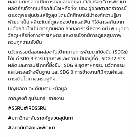
ผลงานดังกล่าวเป็นการต่อยอดจากงานวิจัยเรื่อง “การพัฒนา
ผลิตภัณฑ์จากเปลือกส้มโอเหลือทิ้ง” ของ ผู้ช่วยศาสตราจารย์
ดร.จตุพร อุ่นประเสริฐสุข โดยนักศึกษาได้นำองค์ความรู้มา
พัฒนาเป็น ผลิตภัณฑ์ดูแลช่องปากและฟัน ที่ใช้สารสกัดจาก
เปลือกส้มโอเป็นวัตถุดิบหลัก ช่วยลดการใช้สารเคมี เพิ่มมูลค่า
วัสดุเหลือทิ้งทางการเกษตร และตอบโจทย์การดูแลสุขภาพ
ควบคู่ความยั่งยืน
นวัตกรรมนี้สอดคล้องกับเป้าหมายการพัฒนาที่ยั่งยืน (SDGs)
ได้แก่ SDG 3 การมีสุขภาพและความเป็นอยู่ที่ดี , SDG 12 การ
ผลิตและการบริโภคที่ยั่งยืน , SDG 9 อุตสาหกรรม นวัตกรรม
และโครงสร้างพื้นฐาน และ SDG 8 การจ้างงานที่มีคุณค่าและ
การเติบโตทางเศรษฐกิจ
ปัญชลิกา ตะเคียนราม : ข้อมูล
ภาณุพงศ์ ภุมรินทร์ : รายงาน
#SSRU
#IRDSSRU
#มหาวิทยาลัยราชภัฏสวนสุนันทา
#สถาบันวิจัยและพัฒนา