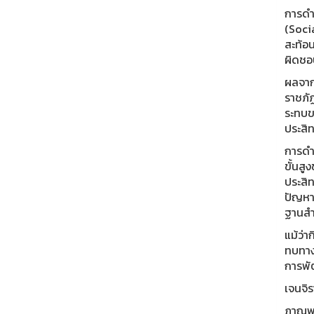
การดำเ
(Soci
สะท้อ
ผิดชอ
ผลจาก
ราชภัฏ
ระทบข
ประสิ
การดำ
ขั้นสู
ประสิ
ปัญหาพ
ฐานสำค
แม้ว่
ทบทางส
การพัฒ
เจนจิร
ภาณุพง