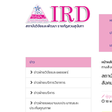
ห
สถาบันวิจัยและพัฒนา ราชภัฏสวนสุนันทา
ป
เ
ข่าว
หน้าหลั
ทางสัง
ข่าวฝ่ายวิจัยและเผยแพร่
สถาบ
สังคม
ข่าวฝ่ายบริการวิชาการ
ข่าวฝ่ายบริหาร
ผู้ด
18 พ
ข่าวฝ่ายแผนงานงบประมาณและ
ประกันคุณภาพ