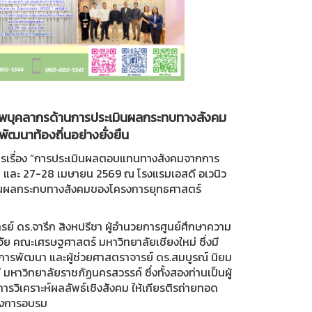
ภาพบุคลากรด้านการประเมินผลกระทบทางสังคม
ัฒนาท้องถิ่นอย่างยั่งยืน
การเรื่อง “การประเมินผลตอบแทนทางสังคมจากการ
าคม และ 27-28 เมษายน 2569 ณ โรงแรมเอสดี อเวนิว
ินผลกระทบทางสังคมของโครงการยุทธศาสตร์
จารย์ ดร.จารึก สิงหปรีชา ผู้อำนวยการศูนย์ศึกษาความ
 คณะเศรษฐศาสตร์ มหาวิทยาลัยเชียงใหม่ ซึ่งมี
การพัฒนา และผู้ช่วยศาสตราจารย์ ดร.สมบูรณ์ นิยม
าวิทยาลัยราชภัฏนครสวรรค์ ซึ่งทั้งสองท่านเป็นผู้
รวิเคราะห์ผลลัพธ์เชิงสังคม ให้เกียรติรถ่ายทอด
ของการอบรม