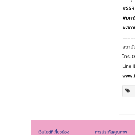
#SSR
#มหาว
#สถาบ
____
สถาบั
โทร. 
Line I
www.i
เว็บไซต์ที่เกี่ยวข้อง
การประกันคุณภาพ