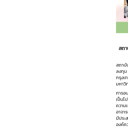
สถา
สถาบั
ลงทุน
กรุงเ
มหาวิ
การอบร
เป็นไ
ความเ
อาจาร
มีประส
องค์คว