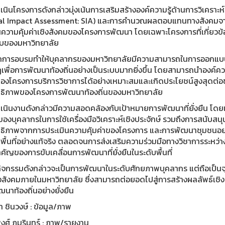
นินโครงการดังกล่าวมุ่งเน้นการเสริมสร้างองค์ความรู้ด้านการวิเคราะห์
al Impact Assessment: SIA) และการคำนวณผลตอบแทนทางสังคมจากกา
นความคุ้มค่าเชิงสังคมของโครงการพัฒนา โดยเฉพาะโครงการที่เกี่ยวข้
บของมหาวิทยาลัย
การอบรมทำให้บุคลากรของมหาวิทยาลัยมีความสามารถในการออกแบบ
เพื่อการพัฒนาท้องถิ่นอย่างเป็นระบบมากยิ่งขึ้น โดยสามารถนำองค์ควา
องโครงการบริการวิชาการได้อย่างเหมาะสมและเกิดประโยชน์สูงสุดต่อ
ทธิภาพของโครงการพัฒนาท้องถิ่นของมหาวิทยาลัย
เนินงานดังกล่าวมีความสอดคล้องกับเป้าหมายการพัฒนาที่ยั่งยืน โด
งของบุคลากรในการใช้เครื่องมือวิเคราะห์เชิงประจักษ์ รวมถึงการสนับ
ทธิภาพจากการประเมินความคุ้มค่าของโครงการ และการพัฒนาชุมชนอย่
ื้นที่อย่างแท้จริง ตลอดจนการส่งเสริมความร่วมมือทางวิชาการระหว่างม
ัญของการขับเคลื่อนการพัฒนาที่ยั่งยืนในระดับพื้นที่
ากิจกรรมดังกล่าวจะเป็นการพัฒนาในระดับศักยภาพบุคลากร แต่ถือเป็น
ังคมภายในมหาวิทยาลัย ซึ่งสามารถต่อยอดไปสู่การสร้างผลลัพธ์เชิงประ
นาท้องถิ่นอย่างยั่งยืน
า ชินวงษ์ : ข้อมูล/ภาพ
ศ์ ภุมรินทร์ : ภาพ/รายงาน