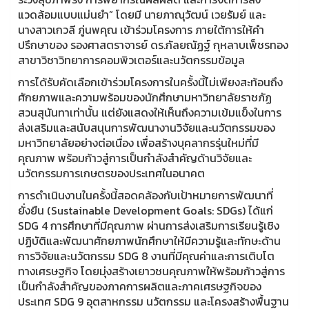
แวดล้อมแบบแม่นยำ” โดยมี นายภาณุวัฒน์ เวยรัมย์ และ
นางสาวเกวลี ภู่นพคุณ เข้าร่วมโครงการ ภายใต้การให้คำ
ปรึกษาของ รองศาสตราจารย์ ดร.กัลยณัฏฐ์ กุหลาบเพ็ชรทอง
สาขาวิชาวิทยาการคอมพิวเตอร์และนวัตกรรมข้อมูล
การได้รับคัดเลือกเข้าร่วมโครงการในครั้งนี้ไม่เพียงสะท้อนถึง
ศักยภาพและความพร้อมของนักศึกษามหาวิทยาลัยราชภัฏ
สวนสุนันทาเท่านั้น แต่ยังแสดงให้เห็นถึงความเข้มแข็งในการ
ส่งเสริมและสนับสนุนการพัฒนางานวิจัยและนวัตกรรมของ
มหาวิทยาลัยอย่างต่อเนื่อง เพื่อสร้างบุคลากรรุ่นใหม่ที่มี
คุณภาพ พร้อมก้าวสู่การเป็นกำลังสำคัญด้านวิจัยและ
นวัตกรรมการเกษตรของประเทศในอนาคต
การดำเนินงานในครั้งนี้สอดคล้องกับเป้าหมายการพัฒนาที่
ยั่งยืน (Sustainable Development Goals: SDGs) ได้แก่
SDG 4 การศึกษาที่มีคุณภาพ ผ่านการส่งเสริมการเรียนรู้เชิง
ปฏิบัติและพัฒนาศักยภาพนักศึกษาให้มีความรู้และทักษะด้าน
การวิจัยและนวัตกรรม SDG 8 งานที่มีคุณค่าและการเติบโต
ทางเศรษฐกิจ โดยมุ่งสร้างเยาวชนคุณภาพให้พร้อมก้าวสู่การ
เป็นกำลังสำคัญของภาคการผลิตและภาคเศรษฐกิจของ
ประเทศ SDG 9 อุตสาหกรรม นวัตกรรม และโครงสร้างพื้นฐาน