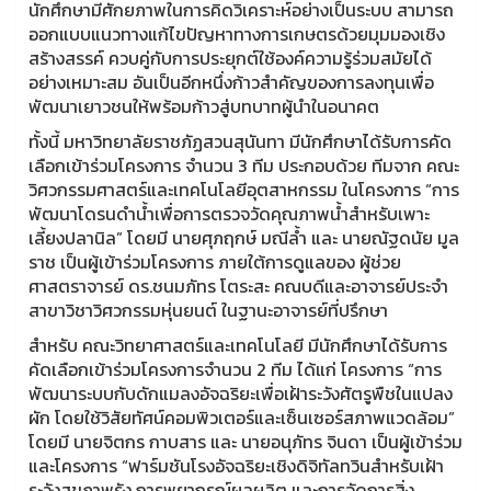
นักศึกษามีศักยภาพในการคิดวิเคราะห์อย่างเป็นระบบ สามารถ
ออกแบบแนวทางแก้ไขปัญหาทางการเกษตรด้วยมุมมองเชิง
สร้างสรรค์ ควบคู่กับการประยุกต์ใช้องค์ความรู้ร่วมสมัยได้
อย่างเหมาะสม อันเป็นอีกหนึ่งก้าวสำคัญของการลงทุนเพื่อ
พัฒนาเยาวชนให้พร้อมก้าวสู่บทบาทผู้นำในอนาคต
ทั้งนี้ มหาวิทยาลัยราชภัฏสวนสุนันทา มีนักศึกษาได้รับการคัด
เลือกเข้าร่วมโครงการ จำนวน 3 ทีม ประกอบด้วย ทีมจาก คณะ
วิศวกรรมศาสตร์และเทคโนโลยีอุตสาหกรรม ในโครงการ “การ
พัฒนาโดรนดำน้ำเพื่อการตรวจวัดคุณภาพน้ำสำหรับเพาะ
เลี้ยงปลานิล” โดยมี นายศุภฤกษ์ มณีล้ำ และ นายณัฐดนัย มูล
ราช เป็นผู้เข้าร่วมโครงการ ภายใต้การดูแลของ ผู้ช่วย
ศาสตราจารย์ ดร.ชนมภัทร โตระสะ คณบดีและอาจารย์ประจำ
สาขาวิชาวิศวกรรมหุ่นยนต์ ในฐานะอาจารย์ที่ปรึกษา
สำหรับ คณะวิทยาศาสตร์และเทคโนโลยี มีนักศึกษาได้รับการ
คัดเลือกเข้าร่วมโครงการจำนวน 2 ทีม ได้แก่ โครงการ “การ
พัฒนาระบบกับดักแมลงอัจฉริยะเพื่อเฝ้าระวังศัตรูพืชในแปลง
ผัก โดยใช้วิสัยทัศน์คอมพิวเตอร์และเซ็นเซอร์สภาพแวดล้อม”
โดยมี นายจิตกร กาบสาร และ นายอนุภัทร จินดา เป็นผู้เข้าร่วม
และโครงการ “ฟาร์มชันโรงอัจฉริยะเชิงดิจิทัลทวินสำหรับเฝ้า
ระวังสุขภาพรัง การพยากรณ์ผลผลิต และการจัดการสิ่ง