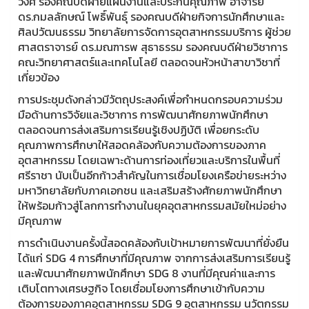
วงศ์ รองคณบดีฝ่ายแผนงานและประกันคุณภาพ อาจารย์
ดร.กมลลักษณ์ โพธิ์พันธุ์ รองคณบดีฝ่ายกิจการนักศึกษาและ
ศิลปวัฒนธรรม วิทยาลัยการจัดการอุตสาหกรรมบริการ ผู้ช่วย
ศาสตราจารย์ ดร.มณฑารพ สุธาธรรม รองคณบดีฝ่ายวิชาการ
คณะวิทยาศาสตร์และเทคโนโลยี ตลอดจนหัวหน้าสาขาวิชาที่
เกี่ยวข้อง
การประชุมดังกล่าวมีวัตถุประสงค์เพื่อกำหนดกรอบความร่วม
มือด้านการวิจัยและวิชาการ การพัฒนาศักยภาพนักศึกษา
ตลอดจนการส่งเสริมการเรียนรู้เชิงปฏิบัติ เพื่อยกระดับ
คุณภาพการศึกษาให้สอดคล้องกับความต้องการของภาค
อุตสาหกรรม โดยเฉพาะด้านการท่องเที่ยวและบริการในพื้นที่
ศรีราชา นับเป็นอีกก้าวสำคัญในการเชื่อมโยงเครือข่ายระหว่าง
มหาวิทยาลัยกับภาคเอกชน และเสริมสร้างศักยภาพนักศึกษา
ให้พร้อมก้าวสู่โลกการทำงานในยุคอุตสาหกรรมสมัยใหม่อย่าง
มีคุณภาพ
การดำเนินงานครั้งนี้สอดคล้องกับเป้าหมายการพัฒนาที่ยั่งยืน
ได้แก่ SDG 4 การศึกษาที่มีคุณภาพ จากการส่งเสริมการเรียนรู้
และพัฒนาศักยภาพนักศึกษา SDG 8 งานที่มีคุณค่าและการ
เติบโตทางเศรษฐกิจ โดยเชื่อมโยงการศึกษาเข้ากับความ
ต้องการของภาคอุตสาหกรรม SDG 9 อุตสาหกรรม นวัตกรรม