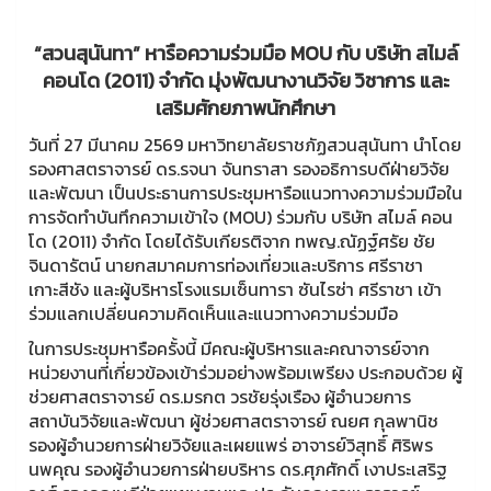
“สวนสุนันทา” หารือความร่วมมือ MOU กับ บริษัท สไมล์
คอนโด (2011) จำกัด มุ่งพัฒนางานวิจัย วิชาการ และ
เสริมศักยภาพนักศึกษา
วันที่ 27 มีนาคม 2569 มหาวิทยาลัยราชภัฏสวนสุนันทา นำโดย
รองศาสตราจารย์ ดร.รจนา จันทราสา รองอธิการบดีฝ่ายวิจัย
และพัฒนา เป็นประธานการประชุมหารือแนวทางความร่วมมือใน
การจัดทำบันทึกความเข้าใจ (MOU) ร่วมกับ บริษัท สไมล์ คอน
โด (2011) จำกัด โดยได้รับเกียรติจาก ทพญ.ณัฏฐ์ศรัย ชัย
จินดารัตน์ นายกสมาคมการท่องเที่ยวและบริการ ศรีราชา
เกาะสีชัง และผู้บริหารโรงแรมเซ็นทารา ซันไรซ่า ศรีราชา เข้า
ร่วมแลกเปลี่ยนความคิดเห็นและแนวทางความร่วมมือ
ในการประชุมหารือครั้งนี้ มีคณะผู้บริหารและคณาจารย์จาก
หน่วยงานที่เกี่ยวข้องเข้าร่วมอย่างพร้อมเพรียง ประกอบด้วย ผู้
ช่วยศาสตราจารย์ ดร.มรกต วรชัยรุ่งเรือง ผู้อำนวยการ
สถาบันวิจัยและพัฒนา ผู้ช่วยศาสตราจารย์ ณยศ กุลพานิช
รองผู้อำนวยการฝ่ายวิจัยและเผยแพร่ อาจารย์วิสุทธิ์ ศิริพร
นพคุณ รองผู้อำนวยการฝ่ายบริหาร ดร.ศุภศักดิ์ เงาประเสริฐ