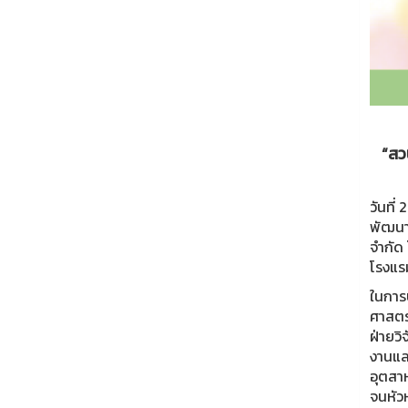
“สว
วันที
พัฒนา
จำกัด 
โรงแร
ในการป
ศาสตร
ฝ่ายวิ
งานแล
อุตสา
จนหัวห