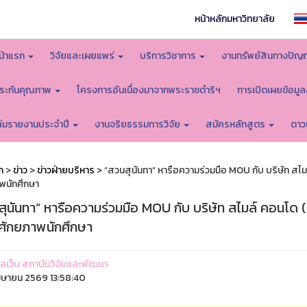
หน้าหลักมหาวิทยาลัย
น้าแรก
วิจัยและเผยแพร่
บริการวิชาการ
งานทรัพย์สินทางปัญ
ระกันคุณภาพ
โครงการอันเนื่องมาจากพระราชดำริฯ
การเปิดเผยข้อมู
ล่มรายงานประจำปี
งานจริยธรรมการวิจัย
สมัครหลักสูตร
ดาว
ก
>
ข่าว
>
ข่าวฝ่ายบริหาร
> “สวนสุนันทา” หารือความร่วมมือ MOU กับ บริษัท สไมล
พนักศึกษา
ุนันทา” หารือความร่วมมือ MOU กับ บริษัท สไมล์ คอนโด (
มศักยภาพนักศึกษา
ูแลเว็บ สถาบันวิจัยและพัฒนา
มษายน 2569 13:58:40