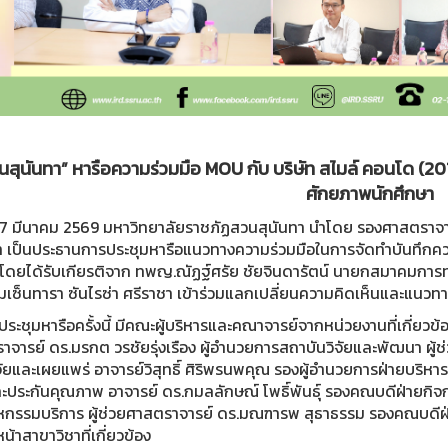
นสุนันทา” หารือความร่วมมือ MOU กับ บริษัท สไมล์ คอนโด (2011
ศักยภาพนักศึกษา
่ 27 มีนาคม 2569 มหาวิทยาลัยราชภัฏสวนสุนันทา นำโดย รองศาสตราจาร
 เป็นประธานการประชุมหารือแนวทางความร่วมมือในการจัดทำบันทึกความ
โดยได้รับเกียรติจาก ทพญ.ณัฏฐ์ศรัย ชัยจินดารัตน์ นายกสมาคมการท่อง
มเซ็นทารา ซันไรซ่า ศรีราชา เข้าร่วมแลกเปลี่ยนความคิดเห็นและแนวท
ระชุมหารือครั้งนี้ มีคณะผู้บริหารและคณาจารย์จากหน่วยงานที่เกี่ยวข้
าจารย์ ดร.มรกต วรชัยรุ่งเรือง ผู้อำนวยการสถาบันวิจัยและพัฒนา ผู
จัยและเผยแพร่ อาจารย์วิสุทธิ์ ศิริพรนพคุณ รองผู้อำนวยการฝ่ายบริหา
ะประกันคุณภาพ อาจารย์ ดร.กมลลักษณ์ โพธิ์พันธุ์ รองคณบดีฝ่ายกิ
หกรรมบริการ ผู้ช่วยศาสตราจารย์ ดร.มณฑารพ สุธาธรรม รองคณบดีฝ
น้าสาขาวิชาที่เกี่ยวข้อง