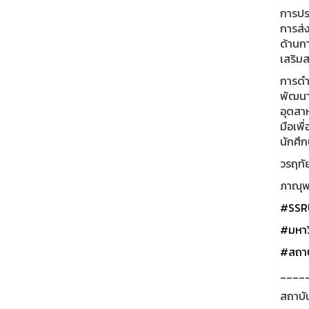
การปร
การส่
ด้านกา
เสริม
การดำเ
พัฒนา
อุตสา
มือเพ
นักศึก
วรฤทัย
ภาณุพง
#SSR
#มหาว
#สถาบ
____
สถาบั