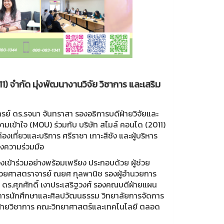
) จำกัด มุ่งพัฒนางานวิจัย วิชาการ และเสริม
ย์ ดร.รจนา จันทราสา รองอธิการบดีฝ่ายวิจัยและ
เข้าใจ (MOU) ร่วมกับ บริษัท สไมล์ คอนโด (2011)
เที่ยวและบริการ ศรีราชา เกาะสีชัง และผู้บริหาร
างความร่วมมือ
องเข้าร่วมอย่างพร้อมเพรียง ประกอบด้วย ผู้ช่วย
้ช่วยศาสตราจารย์ ณยศ กุลพานิช รองผู้อำนวยการ
ร ดร.ศุภศักดิ์ เงาประเสริฐวงศ์ รองคณบดีฝ่ายแผน
จการนักศึกษาและศิลปวัฒนธรรม วิทยาลัยการจัดการ
่ายวิชาการ คณะวิทยาศาสตร์และเทคโนโลยี ตลอด