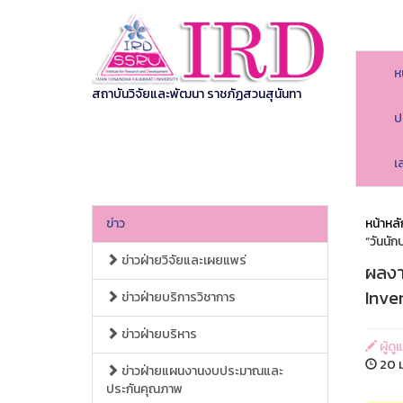
ห
สถาบันวิจัยและพัฒนา ราชภัฏสวนสุนันทา
ป
เ
ข่าว
หน้าหลั
“วันนั
ข่าวฝ่ายวิจัยและเผยแพร่
ผลงาน
Inve
ข่าวฝ่ายบริการวิชาการ
ข่าวฝ่ายบริหาร
ผู้ด
20 ม
ข่าวฝ่ายแผนงานงบประมาณและ
ประกันคุณภาพ