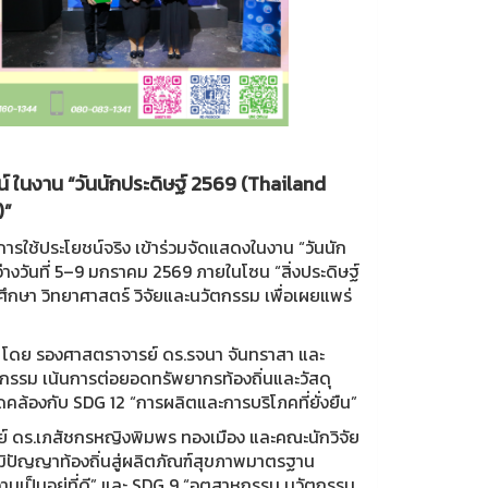
น์ ในงาน “วันนักประดิษฐ์ 2569 (Thailand
)”
ารใช้ประโยชน์จริง เข้าร่วมจัดแสดงในงาน “วันนัก
งวันที่ 5–9 มกราคม 2569 ภายในโซน “สิ่งประดิษฐ์
ศึกษา วิทยาศาสตร์ วิจัยและนวัตกรรม เพื่อเผยแพร่
” โดย รองศาสตราจารย์ ดร.รจนา จันทราสา และ
รรม เน้นการต่อยอดทรัพยากรท้องถิ่นและวัสดุ
คล้องกับ SDG 12 “การผลิตและการบริโภคที่ยั่งยืน”
ย์ ดร.เภสัชกรหญิงพิมพร ทองเมือง และคณะนักวิจัย
มิปัญญาท้องถิ่นสู่ผลิตภัณฑ์สุขภาพมาตรฐาน
เป็นอยู่ที่ดี” และ SDG 9 “อุตสาหกรรม นวัตกรรม