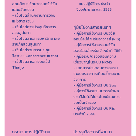
อุดมศึกษา วิทยาศาสตร์ วิจัย
- แผนปฏิบัติการ ประจำ
และนวัตกรรม
ปีงบประมาณ พ.ศ. 2565
- เว็บไซต์สำนักงานการวิจัย
แห่งชาติ (วช.)
- เว็บไซต์การประชุมวิชาการ
คู่มือใช้งานสารสนเทศ
สวนสุนันทา
- คู่มือการใช้งานระบบวิจัย
- เว็บไซต์วารสารมหาวิทยาลัย
ออนไลน์สำหรับอาจารย์ (RIS)
ราชภัฏสวนสุนันทา
- คู่มือการใช้งานระบบวิจัย
- เว็บไซต์รวมการประชุม
ออนไลน์สำหรับเจ้าหน้าที่ (RIS)
วิชาการ Conference in thai
- คู่มือระบุ/ตรวจสอบความ
- เว็ปไซต์วารสารบนเว็ป
เชี่ยวชาญในระบบ NRMS
Thaijo
- เอกสารประกอบการอบรม
ระบบตรวจการเทียบซ้ำผลงาน
วิชาการ
- คู่มือการใช้งานระบบ Sos
- คู่การใช้งานระบบการนำผล
งานวิจัยไปใช้ประโยชน์และการ
ขอเป็นเจ้าของ
- คู่มือการใช้งานระบบ Ris
ประจำปี 2568
กระบวนการปฏิบัติงาน
ประชุมวิชาการที่ผ่านมา