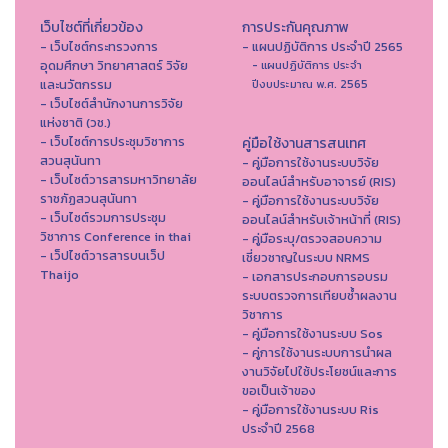
เว็บไซต์ที่เกี่ยวข้อง
การประกันคุณภาพ
- เว็บไซต์กระทรวงการ
- แผนปฏิบัติการ ประจำปี 2565
อุดมศึกษา วิทยาศาสตร์ วิจัย
- แผนปฏิบัติการ ประจำ
และนวัตกรรม
ปีงบประมาณ พ.ศ. 2565
- เว็บไซต์สำนักงานการวิจัย
แห่งชาติ (วช.)
- เว็บไซต์การประชุมวิชาการ
คู่มือใช้งานสารสนเทศ
สวนสุนันทา
- คู่มือการใช้งานระบบวิจัย
- เว็บไซต์วารสารมหาวิทยาลัย
ออนไลน์สำหรับอาจารย์ (RIS)
ราชภัฏสวนสุนันทา
- คู่มือการใช้งานระบบวิจัย
- เว็บไซต์รวมการประชุม
ออนไลน์สำหรับเจ้าหน้าที่ (RIS)
วิชาการ Conference in thai
- คู่มือระบุ/ตรวจสอบความ
- เว็ปไซต์วารสารบนเว็ป
เชี่ยวชาญในระบบ NRMS
Thaijo
- เอกสารประกอบการอบรม
ระบบตรวจการเทียบซ้ำผลงาน
วิชาการ
- คู่มือการใช้งานระบบ Sos
- คู่การใช้งานระบบการนำผล
งานวิจัยไปใช้ประโยชน์และการ
ขอเป็นเจ้าของ
- คู่มือการใช้งานระบบ Ris
ประจำปี 2568