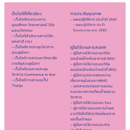
เว็บไซต์ที่เกี่ยวข้อง
การประกันคุณภาพ
- เว็บไซต์กระทรวงการ
- แผนปฏิบัติการ ประจำปี 2565
อุดมศึกษา วิทยาศาสตร์ วิจัย
- แผนปฏิบัติการ ประจำ
และนวัตกรรม
ปีงบประมาณ พ.ศ. 2565
- เว็บไซต์สำนักงานการวิจัย
แห่งชาติ (วช.)
- เว็บไซต์การประชุมวิชาการ
คู่มือใช้งานสารสนเทศ
สวนสุนันทา
- คู่มือการใช้งานระบบวิจัย
- เว็บไซต์วารสารมหาวิทยาลัย
ออนไลน์สำหรับอาจารย์ (RIS)
ราชภัฏสวนสุนันทา
- คู่มือการใช้งานระบบวิจัย
- เว็บไซต์รวมการประชุม
ออนไลน์สำหรับเจ้าหน้าที่ (RIS)
วิชาการ Conference in thai
- คู่มือระบุ/ตรวจสอบความ
- เว็ปไซต์วารสารบนเว็ป
เชี่ยวชาญในระบบ NRMS
Thaijo
- เอกสารประกอบการอบรม
ระบบตรวจการเทียบซ้ำผลงาน
วิชาการ
- คู่มือการใช้งานระบบ Sos
- คู่การใช้งานระบบการนำผล
งานวิจัยไปใช้ประโยชน์และการ
ขอเป็นเจ้าของ
- คู่มือการใช้งานระบบ Ris