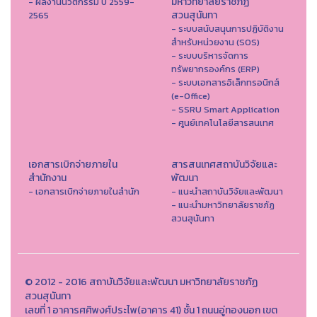
มหาวิทยาลัยราชภัฏ
- ผลงานนวัตกรรม ปี 2559-
สวนสุนันทา
2565
- ระบบสนับสนุนการปฏิบัติงาน
สำหรับหน่วยงาน (SOS)
- ระบบบริหารจัดการ
ทรัพยากรองค์กร (ERP)
- ระบบเอกสารอิเล็กทรอนิกส์
(e-Office)
- SSRU Smart Application
- ศูนย์เทคโนโลยีสารสนเทศ
เอกสารเบิกจ่ายภายใน
สารสนเทศสถาบันวิจัยและ
สำนักงาน
พัฒนา
- เอกสารเบิกจ่ายภายในสำนัก
- แนะนำสถาบันวิจัยและพัฒนา
- แนะนำมหาวิทยาลัยราชภัฏ
สวนสุนันทา
© 2012 - 2016 สถาบันวิจัยและพัฒนา มหาวิทยาลัยราชภัฏ
สวนสุนันทา
เลขที่ 1 อาคารศศิพงศ์ประไพ(อาคาร 41) ชั้น 1 ถนนอู่ทองนอก เขต