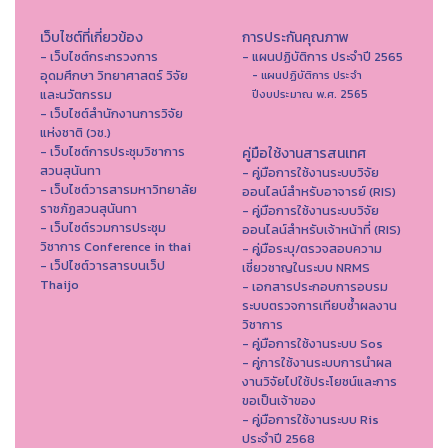
เว็บไซต์ที่เกี่ยวข้อง
การประกันคุณภาพ
- เว็บไซต์กระทรวงการ
- แผนปฏิบัติการ ประจำปี 2565
อุดมศึกษา วิทยาศาสตร์ วิจัย
- แผนปฏิบัติการ ประจำ
และนวัตกรรม
ปีงบประมาณ พ.ศ. 2565
- เว็บไซต์สำนักงานการวิจัย
แห่งชาติ (วช.)
- เว็บไซต์การประชุมวิชาการ
คู่มือใช้งานสารสนเทศ
สวนสุนันทา
- คู่มือการใช้งานระบบวิจัย
- เว็บไซต์วารสารมหาวิทยาลัย
ออนไลน์สำหรับอาจารย์ (RIS)
ราชภัฏสวนสุนันทา
- คู่มือการใช้งานระบบวิจัย
- เว็บไซต์รวมการประชุม
ออนไลน์สำหรับเจ้าหน้าที่ (RIS)
วิชาการ Conference in thai
- คู่มือระบุ/ตรวจสอบความ
- เว็ปไซต์วารสารบนเว็ป
เชี่ยวชาญในระบบ NRMS
Thaijo
- เอกสารประกอบการอบรม
ระบบตรวจการเทียบซ้ำผลงาน
วิชาการ
- คู่มือการใช้งานระบบ Sos
- คู่การใช้งานระบบการนำผล
งานวิจัยไปใช้ประโยชน์และการ
ขอเป็นเจ้าของ
- คู่มือการใช้งานระบบ Ris
ประจำปี 2568