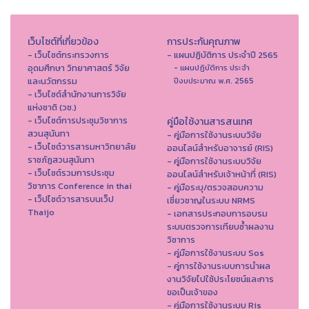
เว็บไซต์ที่เกี่ยวข้อง
การประกันคุณภาพ
- เว็บไซต์กระทรวงการ
- แผนปฏิบัติการ ประจำปี 2565
อุดมศึกษา วิทยาศาสตร์ วิจัย
- แผนปฏิบัติการ ประจำ
และนวัตกรรม
ปีงบประมาณ พ.ศ. 2565
- เว็บไซต์สำนักงานการวิจัย
แห่งชาติ (วช.)
- เว็บไซต์การประชุมวิชาการ
คู่มือใช้งานสารสนเทศ
สวนสุนันทา
- คู่มือการใช้งานระบบวิจัย
- เว็บไซต์วารสารมหาวิทยาลัย
ออนไลน์สำหรับอาจารย์ (RIS)
ราชภัฏสวนสุนันทา
- คู่มือการใช้งานระบบวิจัย
- เว็บไซต์รวมการประชุม
ออนไลน์สำหรับเจ้าหน้าที่ (RIS)
วิชาการ Conference in thai
- คู่มือระบุ/ตรวจสอบความ
- เว็ปไซต์วารสารบนเว็ป
เชี่ยวชาญในระบบ NRMS
Thaijo
- เอกสารประกอบการอบรม
ระบบตรวจการเทียบซ้ำผลงาน
วิชาการ
- คู่มือการใช้งานระบบ Sos
- คู่การใช้งานระบบการนำผล
งานวิจัยไปใช้ประโยชน์และการ
ขอเป็นเจ้าของ
- คู่มือการใช้งานระบบ Ris