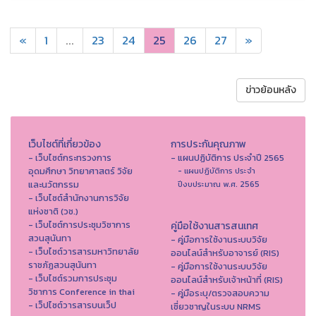
«
1
...
23
24
25
26
27
»
ข่าวย้อนหลัง
เว็บไซต์ที่เกี่ยวข้อง
การประกันคุณภาพ
- เว็บไซต์กระทรวงการ
- แผนปฏิบัติการ ประจำปี 2565
อุดมศึกษา วิทยาศาสตร์ วิจัย
- แผนปฏิบัติการ ประจำ
และนวัตกรรม
ปีงบประมาณ พ.ศ. 2565
- เว็บไซต์สำนักงานการวิจัย
แห่งชาติ (วช.)
- เว็บไซต์การประชุมวิชาการ
คู่มือใช้งานสารสนเทศ
สวนสุนันทา
- คู่มือการใช้งานระบบวิจัย
- เว็บไซต์วารสารมหาวิทยาลัย
ออนไลน์สำหรับอาจารย์ (RIS)
ราชภัฏสวนสุนันทา
- คู่มือการใช้งานระบบวิจัย
- เว็บไซต์รวมการประชุม
ออนไลน์สำหรับเจ้าหน้าที่ (RIS)
วิชาการ Conference in thai
- คู่มือระบุ/ตรวจสอบความ
- เว็ปไซต์วารสารบนเว็ป
เชี่ยวชาญในระบบ NRMS