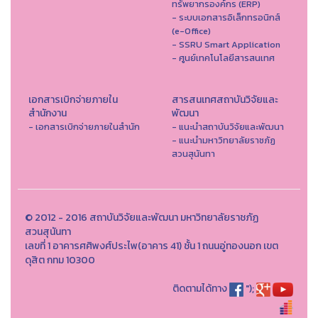
ทรัพยากรองค์กร (ERP)
- ระบบเอกสารอิเล็กทรอนิกส์
(e-Office)
- SSRU Smart Application
- ศูนย์เทคโนโลยีสารสนเทศ
เอกสารเบิกจ่ายภายใน
สารสนเทศสถาบันวิจัยและ
สำนักงาน
พัฒนา
- เอกสารเบิกจ่ายภายในสำนัก
- แนะนำสถาบันวิจัยและพัฒนา
- แนะนำมหาวิทยาลัยราชภัฏ
สวนสุนันทา
© 2012 - 2016 สถาบันวิจัยและพัฒนา มหาวิทยาลัยราชภัฏ
สวนสุนันทา
เลขที่ 1 อาคารศศิพงศ์ประไพ(อาคาร 41) ชั้น 1 ถนนอู่ทองนอก เขต
ดุสิต กทม 10300
ติดตามได้ทาง
");