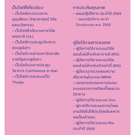
เว็บไซต์ที่เกี่ยวข้อง
การประกันคุณภาพ
- เว็บไซต์กระทรวงการ
- แผนปฏิบัติการ ประจำปี 2565
อุดมศึกษา วิทยาศาสตร์ วิจัย
- แผนปฏิบัติการ ประจำ
และนวัตกรรม
ปีงบประมาณ พ.ศ. 2565
- เว็บไซต์สำนักงานการวิจัย
แห่งชาติ (วช.)
- เว็บไซต์การประชุมวิชาการ
คู่มือใช้งานสารสนเทศ
สวนสุนันทา
- คู่มือการใช้งานระบบวิจัย
- เว็บไซต์วารสารมหาวิทยาลัย
ออนไลน์สำหรับอาจารย์ (RIS)
ราชภัฏสวนสุนันทา
- คู่มือการใช้งานระบบวิจัย
- เว็บไซต์รวมการประชุม
ออนไลน์สำหรับเจ้าหน้าที่ (RIS)
วิชาการ Conference in thai
- คู่มือระบุ/ตรวจสอบความ
- เว็ปไซต์วารสารบนเว็ป
เชี่ยวชาญในระบบ NRMS
Thaijo
- เอกสารประกอบการอบรม
ระบบตรวจการเทียบซ้ำผลงาน
วิชาการ
- คู่มือการใช้งานระบบ Sos
- คู่การใช้งานระบบการนำผล
งานวิจัยไปใช้ประโยชน์และการ
ขอเป็นเจ้าของ
- คู่มือการใช้งานระบบ Ris
ประจำปี 2568