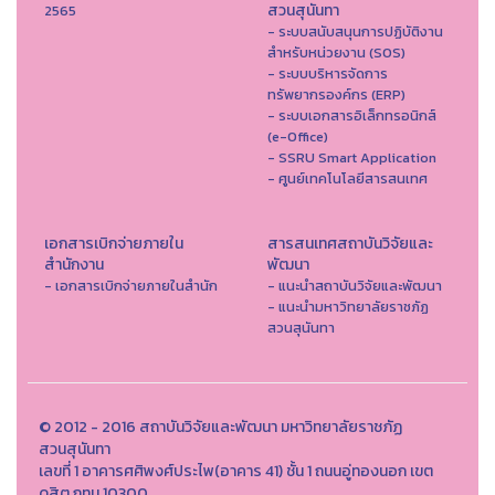
สวนสุนันทา
2565
- ระบบสนับสนุนการปฏิบัติงาน
สำหรับหน่วยงาน (SOS)
- ระบบบริหารจัดการ
ทรัพยากรองค์กร (ERP)
- ระบบเอกสารอิเล็กทรอนิกส์
(e-Office)
- SSRU Smart Application
- ศูนย์เทคโนโลยีสารสนเทศ
เอกสารเบิกจ่ายภายใน
สารสนเทศสถาบันวิจัยและ
สำนักงาน
พัฒนา
- เอกสารเบิกจ่ายภายในสำนัก
- แนะนำสถาบันวิจัยและพัฒนา
- แนะนำมหาวิทยาลัยราชภัฏ
สวนสุนันทา
© 2012 - 2016 สถาบันวิจัยและพัฒนา มหาวิทยาลัยราชภัฏ
สวนสุนันทา
เลขที่ 1 อาคารศศิพงศ์ประไพ(อาคาร 41) ชั้น 1 ถนนอู่ทองนอก เขต
ดุสิต กทม 10300