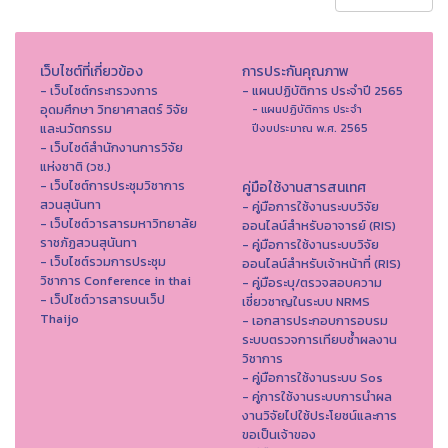
เว็บไซต์ที่เกี่ยวข้อง
การประกันคุณภาพ
- เว็บไซต์กระทรวงการ
- แผนปฏิบัติการ ประจำปี 2565
อุดมศึกษา วิทยาศาสตร์ วิจัย
- แผนปฏิบัติการ ประจำ
และนวัตกรรม
ปีงบประมาณ พ.ศ. 2565
- เว็บไซต์สำนักงานการวิจัย
แห่งชาติ (วช.)
- เว็บไซต์การประชุมวิชาการ
คู่มือใช้งานสารสนเทศ
สวนสุนันทา
- คู่มือการใช้งานระบบวิจัย
- เว็บไซต์วารสารมหาวิทยาลัย
ออนไลน์สำหรับอาจารย์ (RIS)
ราชภัฏสวนสุนันทา
- คู่มือการใช้งานระบบวิจัย
- เว็บไซต์รวมการประชุม
ออนไลน์สำหรับเจ้าหน้าที่ (RIS)
วิชาการ Conference in thai
- คู่มือระบุ/ตรวจสอบความ
- เว็ปไซต์วารสารบนเว็ป
เชี่ยวชาญในระบบ NRMS
Thaijo
- เอกสารประกอบการอบรม
ระบบตรวจการเทียบซ้ำผลงาน
วิชาการ
- คู่มือการใช้งานระบบ Sos
- คู่การใช้งานระบบการนำผล
งานวิจัยไปใช้ประโยชน์และการ
ขอเป็นเจ้าของ