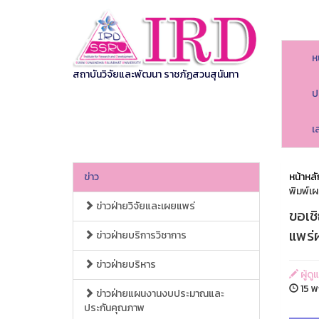
ห
สถาบันวิจัยและพัฒนา ราชภัฏสวนสุนันทา
ป
เ
ข่าว
หน้าหลั
พิมพ์เ
ข่าวฝ่ายวิจัยและเผยแพร่
ขอเชิ
แพร่
ข่าวฝ่ายบริการวิชาการ
ข่าวฝ่ายบริหาร
ผู้ด
15 
ข่าวฝ่ายแผนงานงบประมาณและ
ประกันคุณภาพ