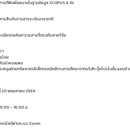
ู้การตีพิมพ์ผลงานในฐานข้อมูล SCOPUS & ISI
การสืบค้นวารสารระดับนานาชาติ
่องมือช่วยค้นหาวารสารที่ตรงกับสายวิจัย
กรโดย
วัฒน์ พรหมพร
บสนุนฝ่ายทรัพยากรอิเล็กทรอนิกส์ทางการศึกษาจากบริษัท บุ๊คโปรโมชั่น แอนด์ เซ
ที่ 20 พฤษภาคม 2569
9.00 – 16.00 น.
อนไลน์ผ่านระบบ Zoom