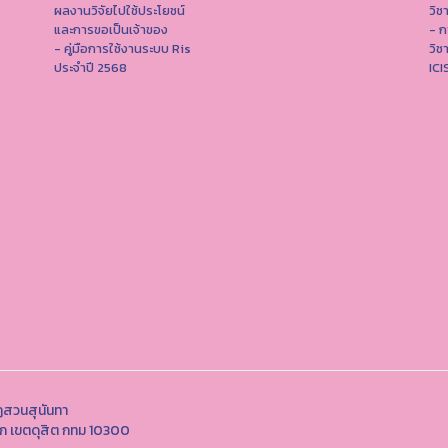
ผลงานวิจัยไปใช้ประโยชน์
วิช
และการขอเป็นเจ้าของ
- ก
- คู่มือการใช้งานระบบ Ris
วิช
ประจำปี 2568
IC
ฏสวนสุนันทา
นอก เขตดุสิต กทม 10300