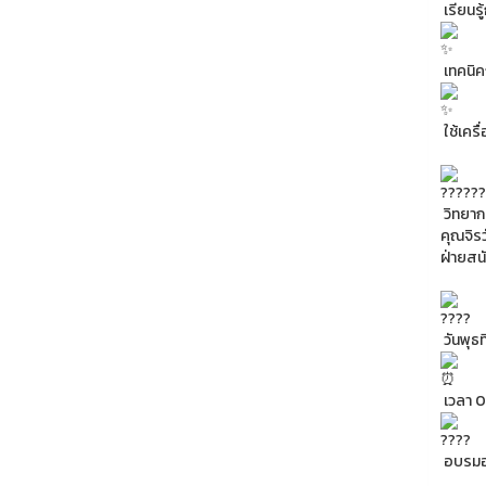
เรียนร
เทคนิค
ใช้เครื
วิทยา
คุณจิร
ฝ่ายสนั
วันพุธ
เวลา 0
อบรมอ