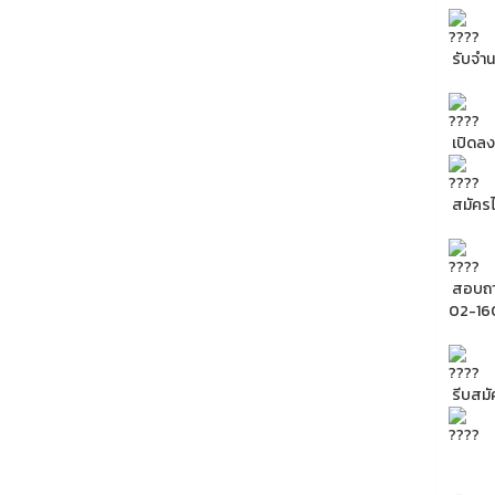
รับจำนว
เปิดลง
สมัครได
สอบถาม
02-160
รีบสมั