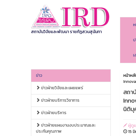
ห
สถาบันวิจัยและพัฒนา ราชภัฏสวนสุนันทา
ป
เ
ข่าว
หน้าหลั
Innovat
ข่าวฝ่ายวิจัยและเผยแพร่
สถาบ
Innov
ข่าวฝ่ายบริการวิชาการ
นิติบ
ข่าวฝ่ายบริหาร
ข่าวฝ่ายแผนงานงบประมาณและ
ผู้ด
ประกันคุณภาพ
15 ม