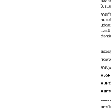
อัจฉรา
โปรแก
การดำ
หมายที
นวัตก
และเป
ต่อทร
สรวงสุ
ทัตพงศ
ภาณุพง
#SSR
#มหาว
#สถาบ
____
สถาบั