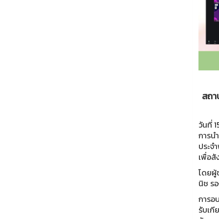
สถาบ
วันที่
การนำ
ประจำพ
เพื่อส
โดยผู
นิช ร
การอบ
รับเกี