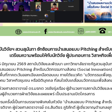
ันวิจัยฯ สวนสุนันทา ซักซ้อมการนำเสนอแบบ Pitching สำหรับน
เตรียมความพร้อมให้กับนักวิจัย ผู้ประกอบการ วิสาหกิจเพื
 15 มิถุนายน 2569 สถาบันวิจัยและพัฒนา มหาวิทยาลัยราชภัฏสวนสุนัน
เสนอแบบ Pitching สำหรับนวัตกรรมทางสังคม (Social Innovation) 
ื้นที่ภาคตะวันออกเฉียงเหนือตอนบน ภายใต้แนวคิด “นวัตกรรมเพื่อชุมชนท
ังคม วิสาหกิจชุมชน หรือนิติบุคคล ที่สนใจขับเคลื่อนนวัตกรรมเพื่อสังค
้ช่วยศาสตราจารย์ ดร.มรกต วรชัยรุ่งเรือง ผู้อำนวยการสถาบันวิจัยแ
องผู้อำนวยการฝ่ายวิจัยและเผยแพร่ เป็นประธานเปิดโครงการ
รมครั้งนี้เป็นการบรรยายพิเศษในหัวข้อ “นำเสนอแบบ Pitching สำหรั
ยรติจาก ผู้ช่วยศาสตราจารย์ ดร.สันติธร ภูริภักดี ผู้เชี่ยวชาญด้าน