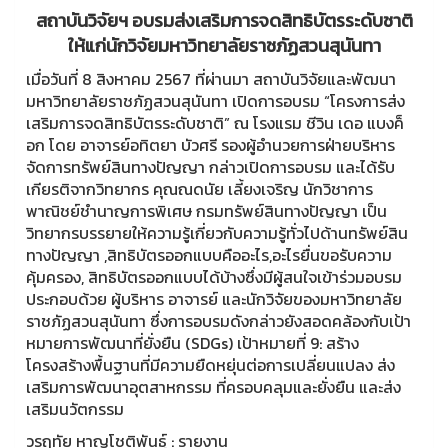
สถาบันวิจัยฯ อบรมส่งเสริมการจดสิทธิบัตรระดับชาติ
ให้แก่นักวิจัยมหาวิทยาลัยราชภัฏสวนสุนันทา
เมื่อวันที่ 8 สิงหาคม 2567 ที่ผ่านมา สถาบันวิจัยและพัฒนา
มหาวิทยาลัยราชภัฏสวนสุนันทา เปิดการอบรม “โครงการส่ง
เสริมการจดสิทธิบัตรระดับชาติ” ณ โรงแรม ชีวิน เดอ แบงค็
อก โดย อาจารย์อทิตยา บัวศรี รองผู้อำนวยการฝ่ายบริหาร
จัดการทรัพย์สินทางปัญญา กล่าวเปิดการอบรม และได้รับ
เกียรติจากวิทยากร คุณณดนัย เลี้ยงเจริญ นักวิชาการ
พาณิชย์ชำนาญการพิเศษ กรมทรัพย์สินทางปัญญา เป็น
วิทยากรบรรยายให้ความรู้เกี่ยวกับความรู้ทั่วไปด้านทรัพย์สิน
ทางปัญญา ,สิทธิบัตรออกแบบคืออะไร,อะไรยื่นขอรับความ
คุ้มครอง, สิทธิบัตรออกแบบได้บ้างซึ่งมีผู้สนใจเข้าร่วมอบรม
ประกอบด้วย ผู้บริหาร อาจารย์ และนักวิจัยของมหาวิทยาลัย
ราชภัฏสวนสุนันทา ซึ่งการอบรมดังกล่าวยังสอดคล้องกับเป้า
หมายการพัฒนาที่ยั่งยืน (SDGs) เป้าหมายที่ 9: สร้าง
โครงสร้างพื้นฐานที่มีความยืดหยุ่นต่อการเปลี่ยนแปลง ส่ง
เสริมการพัฒนาอุตสาหกรรม ที่ครอบคลุมและยั่งยืน และส่ง
เสริมนวัตกรรม
วรฤทัย หาญโชติพันธุ์ : รายงาน