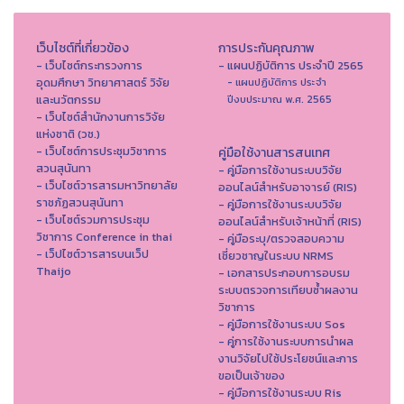
เว็บไซต์ที่เกี่ยวข้อง
การประกันคุณภาพ
- เว็บไซต์กระทรวงการ
- แผนปฏิบัติการ ประจำปี 2565
อุดมศึกษา วิทยาศาสตร์ วิจัย
- แผนปฏิบัติการ ประจำ
และนวัตกรรม
ปีงบประมาณ พ.ศ. 2565
- เว็บไซต์สำนักงานการวิจัย
แห่งชาติ (วช.)
- เว็บไซต์การประชุมวิชาการ
คู่มือใช้งานสารสนเทศ
สวนสุนันทา
- คู่มือการใช้งานระบบวิจัย
- เว็บไซต์วารสารมหาวิทยาลัย
ออนไลน์สำหรับอาจารย์ (RIS)
ราชภัฏสวนสุนันทา
- คู่มือการใช้งานระบบวิจัย
- เว็บไซต์รวมการประชุม
ออนไลน์สำหรับเจ้าหน้าที่ (RIS)
วิชาการ Conference in thai
- คู่มือระบุ/ตรวจสอบความ
- เว็ปไซต์วารสารบนเว็ป
เชี่ยวชาญในระบบ NRMS
Thaijo
- เอกสารประกอบการอบรม
ระบบตรวจการเทียบซ้ำผลงาน
วิชาการ
- คู่มือการใช้งานระบบ Sos
- คู่การใช้งานระบบการนำผล
งานวิจัยไปใช้ประโยชน์และการ
ขอเป็นเจ้าของ
- คู่มือการใช้งานระบบ Ris