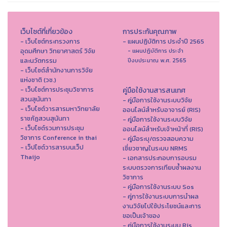
เว็บไซต์ที่เกี่ยวข้อง
การประกันคุณภาพ
- เว็บไซต์กระทรวงการ
- แผนปฏิบัติการ ประจำปี 2565
อุดมศึกษา วิทยาศาสตร์ วิจัย
- แผนปฏิบัติการ ประจำ
และนวัตกรรม
ปีงบประมาณ พ.ศ. 2565
- เว็บไซต์สำนักงานการวิจัย
แห่งชาติ (วช.)
- เว็บไซต์การประชุมวิชาการ
คู่มือใช้งานสารสนเทศ
สวนสุนันทา
- คู่มือการใช้งานระบบวิจัย
- เว็บไซต์วารสารมหาวิทยาลัย
ออนไลน์สำหรับอาจารย์ (RIS)
ราชภัฏสวนสุนันทา
- คู่มือการใช้งานระบบวิจัย
- เว็บไซต์รวมการประชุม
ออนไลน์สำหรับเจ้าหน้าที่ (RIS)
วิชาการ Conference in thai
- คู่มือระบุ/ตรวจสอบความ
- เว็ปไซต์วารสารบนเว็ป
เชี่ยวชาญในระบบ NRMS
Thaijo
- เอกสารประกอบการอบรม
ระบบตรวจการเทียบซ้ำผลงาน
วิชาการ
- คู่มือการใช้งานระบบ Sos
- คู่การใช้งานระบบการนำผล
งานวิจัยไปใช้ประโยชน์และการ
ขอเป็นเจ้าของ
- คู่มือการใช้งานระบบ Ris