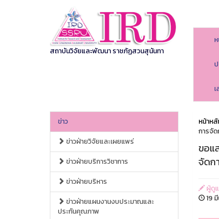
ห
สถาบันวิจัยและพัฒนา ราชภัฏสวนสุนันทา
ป
เ
ข่าว
หน้าหลั
การจัด
ข่าวฝ่ายวิจัยและเผยแพร่
ขอแส
จัดก
ข่าวฝ่ายบริการวิชาการ
ข่าวฝ่ายบริหาร
ผู้ด
19 ม
ข่าวฝ่ายแผนงานงบประมาณและ
ประกันคุณภาพ