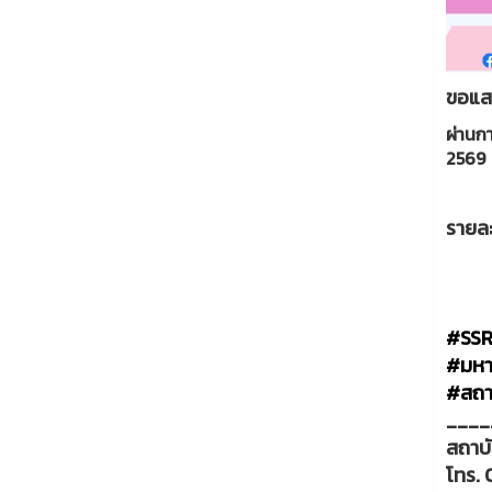
ขอแสด
ผ่านก
2569
รายละเ
#SS
#มหาว
#สถา
____
สถาบั
โทร. 