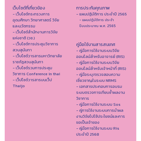
เว็บไซต์ที่เกี่ยวข้อง
การประกันคุณภาพ
- เว็บไซต์กระทรวงการ
- แผนปฏิบัติการ ประจำปี 2565
อุดมศึกษา วิทยาศาสตร์ วิจัย
- แผนปฏิบัติการ ประจำ
และนวัตกรรม
ปีงบประมาณ พ.ศ. 2565
- เว็บไซต์สำนักงานการวิจัย
แห่งชาติ (วช.)
- เว็บไซต์การประชุมวิชาการ
คู่มือใช้งานสารสนเทศ
สวนสุนันทา
- คู่มือการใช้งานระบบวิจัย
- เว็บไซต์วารสารมหาวิทยาลัย
ออนไลน์สำหรับอาจารย์ (RIS)
ราชภัฏสวนสุนันทา
- คู่มือการใช้งานระบบวิจัย
- เว็บไซต์รวมการประชุม
ออนไลน์สำหรับเจ้าหน้าที่ (RIS)
วิชาการ Conference in thai
- คู่มือระบุ/ตรวจสอบความ
- เว็ปไซต์วารสารบนเว็ป
เชี่ยวชาญในระบบ NRMS
Thaijo
- เอกสารประกอบการอบรม
ระบบตรวจการเทียบซ้ำผลงาน
วิชาการ
- คู่มือการใช้งานระบบ Sos
- คู่การใช้งานระบบการนำผล
งานวิจัยไปใช้ประโยชน์และการ
ขอเป็นเจ้าของ
- คู่มือการใช้งานระบบ Ris
ประจำปี 2568