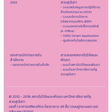
สวนสุนันทา
2565
- ระบบสนับสนุนการปฏิบัติงาน
สำหรับหน่วยงาน (SOS)
- ระบบบริหารจัดการ
ทรัพยากรองค์กร (ERP)
- ระบบเอกสารอิเล็กทรอนิกส์
(e-Office)
- SSRU Smart Application
- ศูนย์เทคโนโลยีสารสนเทศ
เอกสารเบิกจ่ายภายใน
สารสนเทศสถาบันวิจัยและ
สำนักงาน
พัฒนา
- เอกสารเบิกจ่ายภายในสำนัก
- แนะนำสถาบันวิจัยและพัฒนา
- แนะนำมหาวิทยาลัยราชภัฏ
สวนสุนันทา
© 2012 - 2016 สถาบันวิจัยและพัฒนา มหาวิทยาลัยราชภัฏ
สวนสุนันทา
เลขที่ 1 อาคารศศิพงศ์ประไพ(อาคาร 41) ชั้น 1 ถนนอู่ทองนอก เขต
ดุสิต กทม 10300