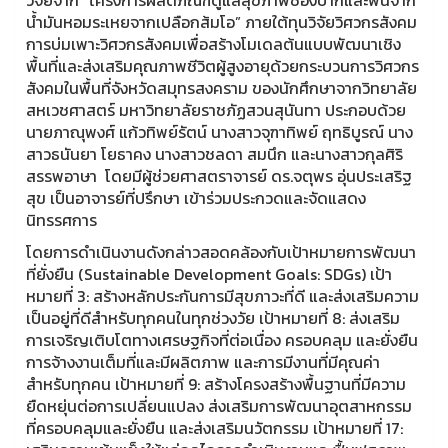
วิจัยจาก “โครงการผลิตภัณฑ์ดูแลสุขภาพช่องปากและฟันจาก
น้ำมันหอมระเหยจากเปลือกส้มโอ” ภายใต้ทุนวิจัยวิศวกรสังคม
การบ่มเพาะวิศวกรสังคมเพื่อสร้างโมเดลต้นแบบพัฒนาเชิง
พื้นที่และส่งเสริมคุณภาพชีวิตผู้สูงอายุด้วยกระบวนการวิศวกร
สังคมในพื้นที่จังหวัดสมุทรสงคราม ของนักศึกษาจากวิทยาลัย
สหเวชศาสตร์ มหาวิทยาลัยราชภัฏสวนสุนันทา ประกอบด้วย
นายภาณุพงศ์ แก้วทิพย์รัตน์ นางสาวจุฑาทิพย์ ฤทธิบูรณ์ นาง
สาวธนันยา โยธาคง นางสาวชลดา สมนึก และนางสาวกุลศิริ
สรรพอาษา โดยมีผู้ช่วยศาสตราจารย์ ดร.จตุพร อุ่นประเสริฐ
สุข เป็นอาจารย์ที่ปรึกษา เข้าร่วมประกวดและจัดแสดง
นิทรรศการ
โดยการดำเนินงานดังกล่าวสอดคล้องกับเป้าหมายการพัฒนา
ที่ยั่งยืน (Sustainable Development Goals: SDGs) เป้า
หมายที่ 3: สร้างหลักประกันการมีสุขภาวะที่ดี และส่งเสริมความ
เป็นอยู่ที่ดีสำหรับทุกคนในทุกช่วงวัย เป้าหมายที่ 8: ส่งเสริม
การเจริญเติบโตทางเศรษฐกิจที่ต่อเนื่อง ครอบคลุม และยั่งยืน
การจ้างงานเต็มที่และมีผลิตภาพ และการมีงานที่มีคุณค่า
สำหรับทุกคน เป้าหมายที่ 9: สร้างโครงสร้างพื้นฐานที่มีความ
ยืดหยุ่นต่อการเปลี่ยนแปลง ส่งเสริมการพัฒนาอุตสาหกรรม
ที่ครอบคลุมและยั่งยืน และส่งเสริมนวัตกรรม เป้าหมายที่ 17: