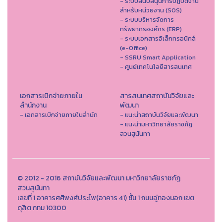
- ระบบสนับสนุนการปฏิบัติงาน
สำหรับหน่วยงาน (SOS)
- ระบบบริหารจัดการ
ทรัพยากรองค์กร (ERP)
- ระบบเอกสารอิเล็กทรอนิกส์
(e-Office)
- SSRU Smart Application
- ศูนย์เทคโนโลยีสารสนเทศ
เอกสารเบิกจ่ายภายใน
สารสนเทศสถาบันวิจัยและ
สำนักงาน
พัฒนา
- เอกสารเบิกจ่ายภายในสำนัก
- แนะนำสถาบันวิจัยและพัฒนา
- แนะนำมหาวิทยาลัยราชภัฏ
สวนสุนันทา
© 2012 - 2016 สถาบันวิจัยและพัฒนา มหาวิทยาลัยราชภัฏ
สวนสุนันทา
เลขที่ 1 อาคารศศิพงศ์ประไพ(อาคาร 41) ชั้น 1 ถนนอู่ทองนอก เขต
ดุสิต กทม 10300