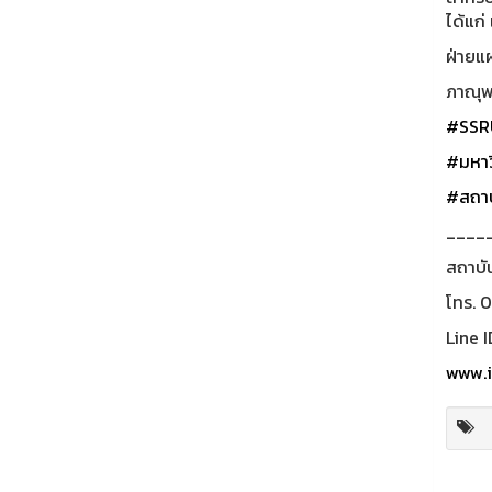
ได้แก่
ฝ่ายแ
ภาณุพง
#SSR
#มหาว
#สถาบ
____
สถาบั
โทร. 
Line I
www.i