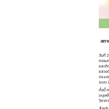
สถาบ
วันที
กรรมก
และติ
แสวงด
ดร.มรก
ระบบ 
ทั้งนี
มนุษย
วิชาก
สำหรั