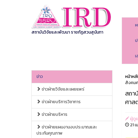
ห
สถาบันวิจัยและพัฒนา ราชภัฏสวนสุนันทา
ป
เ
ข่าว
หน้าหลั
สังคมศ
ข่าวฝ่ายวิจัยและเผยแพร่
สถาบ
ศาสตร
ข่าวฝ่ายบริการวิชาการ
ข่าวฝ่ายบริหาร
ผู้ด
21 เ
ข่าวฝ่ายแผนงานงบประมาณและ
ประกันคุณภาพ