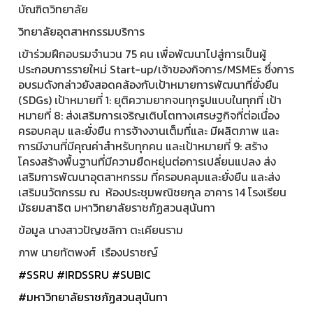
บัณฑิตวิทยาลัย
วิทยาลัยอุตสาหกรรมบริการ
เข้าร่วมฝึกอบรมจำนวน 75 คน เพื่อพัฒนาไปสู่การเป็นผู้
ประกอบการรายใหม่ Start-up/เจ้าของกิจการ/MSMEs ซึ่งการ
อบรมดังกล่าวยังสอดคล้องกับเป้าหมายการพัฒนาที่ยั่งยืน
(SDGs) เป้าหมายที่ 1: ยุติความยากจนทุกรูปแบบในทุกที่ เป้า
หมายที่ 8: ส่งเสริมการเจริญเติบโตทางเศรษฐกิจที่ต่อเนื่อง
ครอบคลุม และยั่งยืน การจ้างงานเต็มที่และ มีผลิตภาพ และ
การมีงานที่มีคุณค่าสำหรับทุกคน และเป้าหมายที่ 9: สร้าง
โครงสร้างพื้นฐานที่มีความยืดหยุ่นต่อการเปลี่ยนแปลง ส่ง
เสริมการพัฒนาอุตสาหกรรม ที่ครอบคลุมและยั่งยืน และส่ง
เสริมนวัตกรรม ณ ห้องประชุมพณิชยกุล อาคาร 14 โรงเรียน
มัธยมสาธิต มหาวิทยาลัยราชภัฏสวนสุนันทา
ข้อมูล นางสาวปัญชลิกา ตะเคียนราม
ภาพ นายทัตพงศ์ เรืองปราชญ์
#SSRU
#IRDSSRU
#SUBIC
#มหาวิทยาลัยราชภัฏสวนสุนันทา