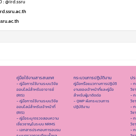
D : @ird.ssru
rd.ssru.ac.th
sru.ac.th
คู่มือใช้งานสารสนเทศ
กระบวนการปฏิบัติงาน
ประ
- คู่มือการใช้งานระบบวิจัย
คู่มือหรือแนวทางการปฏิบัติ
- ก
ออนไลน์สำหรับอาจารย์
งานของเจ้าหน้าที่และคู่มือ
วิช
(RIS)
สำหรับผู้มาติดต่อ
- ก
- คู่มือการใช้งานระบบวิจัย
- QWP ผังกระบวนการ
วิช
ออนไลน์สำหรับเจ้าหน้าที่
ปฏิบัติงาน
- ก
(RIS)
วิช
- คู่มือระบุ/ตรวจสอบความ
- ก
เชี่ยวชาญในระบบ NRMS
วิช
- เอกสารประกอบการอบรม
- ก
ระบบตรวจการเทียบซ้ำผล
วิช