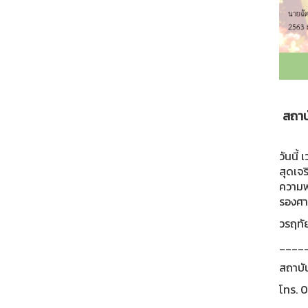
สถาบ
วันนี้
สุดเจ
ความพ
รองศา
วรฤทัย
____
สถาบั
โทร. 