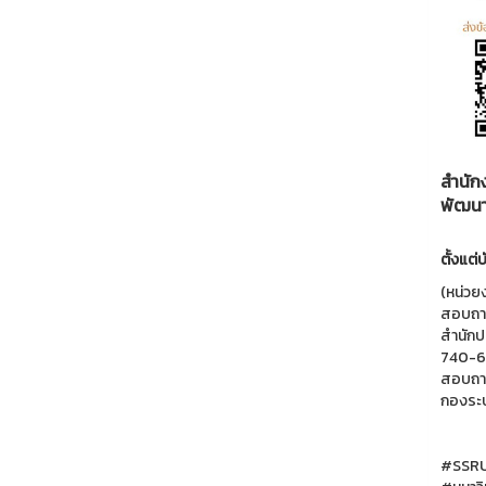
สำนัก
พัฒนาเ
ตั้งแต่
(หน่วย
สอบถามข
สำนักป
740-6
สอบถาม
กองระบ
#SSRU