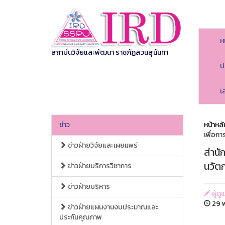
ห
สถาบันวิจัยและพัฒนา ราชภัฏสวนสุนันทา
ป
เ
ข่าว
หน้าหลั
เพื่อกา
ข่าวฝ่ายวิจัยและเผยแพร่
สำนั
นวัตก
ข่าวฝ่ายบริการวิชาการ
ข่าวฝ่ายบริหาร
ผู้ด
29 พ
ข่าวฝ่ายแผนงานงบประมาณและ
ประกันคุณภาพ