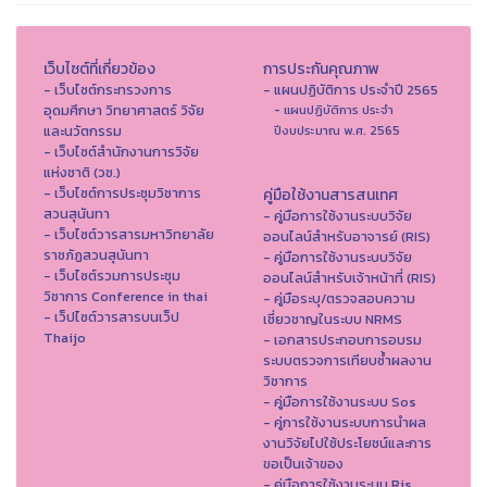
เว็บไซต์ที่เกี่ยวข้อง
การประกันคุณภาพ
- เว็บไซต์กระทรวงการ
- แผนปฏิบัติการ ประจำปี 2565
อุดมศึกษา วิทยาศาสตร์ วิจัย
- แผนปฏิบัติการ ประจำ
และนวัตกรรม
ปีงบประมาณ พ.ศ. 2565
- เว็บไซต์สำนักงานการวิจัย
แห่งชาติ (วช.)
- เว็บไซต์การประชุมวิชาการ
คู่มือใช้งานสารสนเทศ
สวนสุนันทา
- คู่มือการใช้งานระบบวิจัย
- เว็บไซต์วารสารมหาวิทยาลัย
ออนไลน์สำหรับอาจารย์ (RIS)
ราชภัฏสวนสุนันทา
- คู่มือการใช้งานระบบวิจัย
- เว็บไซต์รวมการประชุม
ออนไลน์สำหรับเจ้าหน้าที่ (RIS)
วิชาการ Conference in thai
- คู่มือระบุ/ตรวจสอบความ
- เว็ปไซต์วารสารบนเว็ป
เชี่ยวชาญในระบบ NRMS
Thaijo
- เอกสารประกอบการอบรม
ระบบตรวจการเทียบซ้ำผลงาน
วิชาการ
- คู่มือการใช้งานระบบ Sos
- คู่การใช้งานระบบการนำผล
งานวิจัยไปใช้ประโยชน์และการ
ขอเป็นเจ้าของ
- คู่มือการใช้งานระบบ Ris