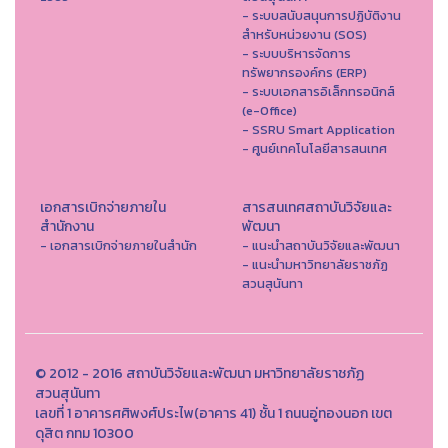
- ระบบสนับสนุนการปฏิบัติงาน
สำหรับหน่วยงาน (SOS)
- ระบบบริหารจัดการ
ทรัพยากรองค์กร (ERP)
- ระบบเอกสารอิเล็กทรอนิกส์
(e-Office)
- SSRU Smart Application
- ศูนย์เทคโนโลยีสารสนเทศ
เอกสารเบิกจ่ายภายใน
สารสนเทศสถาบันวิจัยและ
สำนักงาน
พัฒนา
- เอกสารเบิกจ่ายภายในสำนัก
- แนะนำสถาบันวิจัยและพัฒนา
- แนะนำมหาวิทยาลัยราชภัฏ
สวนสุนันทา
© 2012 - 2016 สถาบันวิจัยและพัฒนา มหาวิทยาลัยราชภัฏ
สวนสุนันทา
เลขที่ 1 อาคารศศิพงศ์ประไพ(อาคาร 41) ชั้น 1 ถนนอู่ทองนอก เขต
ดุสิต กทม 10300