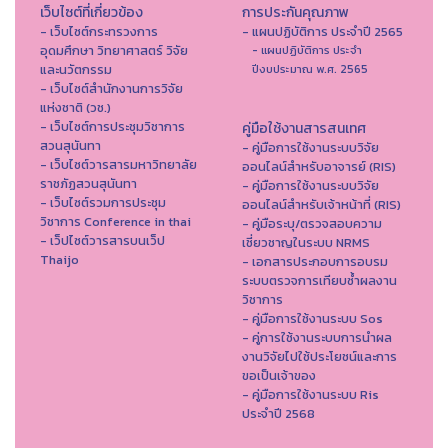
เว็บไซต์ที่เกี่ยวข้อง
การประกันคุณภาพ
- เว็บไซต์กระทรวงการ
- แผนปฏิบัติการ ประจำปี 2565
อุดมศึกษา วิทยาศาสตร์ วิจัย
- แผนปฏิบัติการ ประจำ
และนวัตกรรม
ปีงบประมาณ พ.ศ. 2565
- เว็บไซต์สำนักงานการวิจัย
แห่งชาติ (วช.)
- เว็บไซต์การประชุมวิชาการ
คู่มือใช้งานสารสนเทศ
สวนสุนันทา
- คู่มือการใช้งานระบบวิจัย
- เว็บไซต์วารสารมหาวิทยาลัย
ออนไลน์สำหรับอาจารย์ (RIS)
ราชภัฏสวนสุนันทา
- คู่มือการใช้งานระบบวิจัย
- เว็บไซต์รวมการประชุม
ออนไลน์สำหรับเจ้าหน้าที่ (RIS)
วิชาการ Conference in thai
- คู่มือระบุ/ตรวจสอบความ
- เว็ปไซต์วารสารบนเว็ป
เชี่ยวชาญในระบบ NRMS
Thaijo
- เอกสารประกอบการอบรม
ระบบตรวจการเทียบซ้ำผลงาน
วิชาการ
- คู่มือการใช้งานระบบ Sos
- คู่การใช้งานระบบการนำผล
งานวิจัยไปใช้ประโยชน์และการ
ขอเป็นเจ้าของ
- คู่มือการใช้งานระบบ Ris
ประจำปี 2568