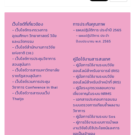
เว็บไซต์ที่เกี่ยวข้อง
การประกันคุณภาพ
- เว็บไซต์กระทรวงการ
- แผนปฏิบัติการ ประจำปี 2565
อุดมศึกษา วิทยาศาสตร์ วิจัย
- แผนปฏิบัติการ ประจำ
และนวัตกรรม
ปีงบประมาณ พ.ศ. 2565
- เว็บไซต์สำนักงานการวิจัย
แห่งชาติ (วช.)
- เว็บไซต์การประชุมวิชาการ
คู่มือใช้งานสารสนเทศ
สวนสุนันทา
- คู่มือการใช้งานระบบวิจัย
- เว็บไซต์วารสารมหาวิทยาลัย
ออนไลน์สำหรับอาจารย์ (RIS)
ราชภัฏสวนสุนันทา
- คู่มือการใช้งานระบบวิจัย
- เว็บไซต์รวมการประชุม
ออนไลน์สำหรับเจ้าหน้าที่ (RIS)
วิชาการ Conference in thai
- คู่มือระบุ/ตรวจสอบความ
- เว็ปไซต์วารสารบนเว็ป
เชี่ยวชาญในระบบ NRMS
Thaijo
- เอกสารประกอบการอบรม
ระบบตรวจการเทียบซ้ำผลงาน
วิชาการ
- คู่มือการใช้งานระบบ Sos
- คู่การใช้งานระบบการนำผล
งานวิจัยไปใช้ประโยชน์และการ
ขอเป็นเจ้าของ